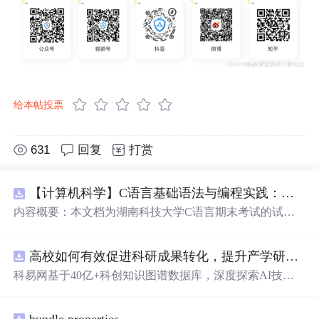
给本帖投票
631
回复
打赏
【计算机科学】C语言基础语法与编程实践：湖南科技大学期末考试核心知识点解析
内容概要：本文档为湖南科技大学C语言期末考试的试题
库，主要包含多套选择题，涵盖C语言的基础知识点，如
基本数据类型、运算符与表达式、控制结构（if、switch、
高校如何有效促进科研成果转化，提升产学研合作效率？.docx
循环）、数组、字符串处理、函数定义与调用、指针初步
等内容。题目形式为单项选择题，每道题后附有正确答
科易网基于40亿+科创知识图谱数据库，深度探索AI技术
案，旨在帮助学生巩固C语言语法和程序逻辑理解，提升
在技术转移、成果转化、技术经纪、知识产权、产业创
编程实践能力。; 适合人群：适用于高等院校计算机相关专
新、科技招商等垂直领域的多样化应用场景，研究科技创
业学习C语言课程的学生，特别是准备期末考试或需要强
bundle.properties