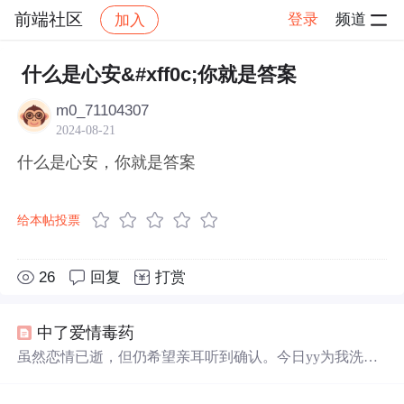
前端社区
登录
频道
加入
帖子详情
社区
前端社区
感慨
什么是心安&#xff0c;你就是答案
m0_71104307
2024-08-21
什么是心安，你就是答案
给本帖投票
26
回复
打赏
中了爱情毒药
虽然恋情已逝，但仍希望亲耳听到确认。今日yy为我洗
衣，展现温柔一面，让人感受到爱情之余的温暖。