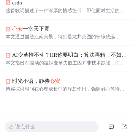
csdn
这首歌词描述了一种深厚的情感纽带，即使面对生活的起
伏和岁月的变迁，两人依然坚定地相互扶持，共同经历生
活的点滴。虽然他们可能并不常把浪漫的话语挂在嘴边，
心安
一室天下宽
但在平凡的日子里却处处体现着对彼此深深的关怀与理
解。
本文通过描绘江南美景，特别是龙井茶园的宁静致远，引
导读者领悟放下世俗纷扰，享受当下生活的禅意。作者建
议人们应当学会欣赏身边的美好，并从中寻找到内心的平
AI变革推不动？HR你要明白：算法再精，不如人
心
静与满足。
本文指出AI驱动的组织变革失败主因并非技术缺陷，而是
忽视员工心理安全与尊严认同。HR需摒弃‘算法至上’思
维，通过真诚看见个体贡献、赋予转型期新角色与尊崇身
时光不语，静待
心安
份，将潜在阻力转化为变革守护者。强调变革本质是‘双向
奔赴’的人本过程，核心能力在于安顿人心而非优化模型。
博客探讨时间在心理成长中的疗愈作用，强调耐心等待、
沉淀反思对化解迷茫、理解人际关系及实现自我通透的重
要性。内容聚焦于时间作为非线性认知工具的价值，揭示
其在情绪调节、认知重构和人格成熟过程中的关键角色，
属于心理学与个人成长交叉领域。
说点什么…