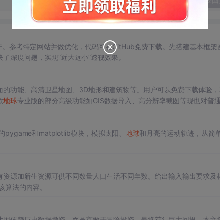
发表回
。参考特定网站并做优化，代码可在GitHub免费下载。先搭建基本框架
了深度问题，实现“近大远小”透视效果。
面的功能、高清卫星地图、3D地形和建筑物等。用户可以免费下载体验，
歌
地球
专业版的部分高级功能如GIS数据导入、高分辨率截图等现也对普
ygame和matplotlib模块，模拟太阳、
地球
和月亮的运动轨迹，从简
有资源加新生资源可供不同数量人口生活不同年数。给出输入输出要求及
现该算法的内容。
达因依赖历史数据撤资，而吴京敢于冒险投资，最终获得巨大回报。本文