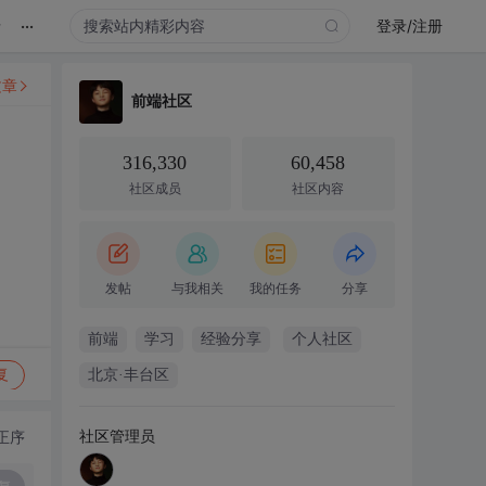
...
录
登录/注册
文章
前端社区
316,330
60,458
社区成员
社区内容
发帖
与我相关
我的任务
分享
前端
学习
经验分享
个人社区
复
北京·丰台区
社区管理员
正序