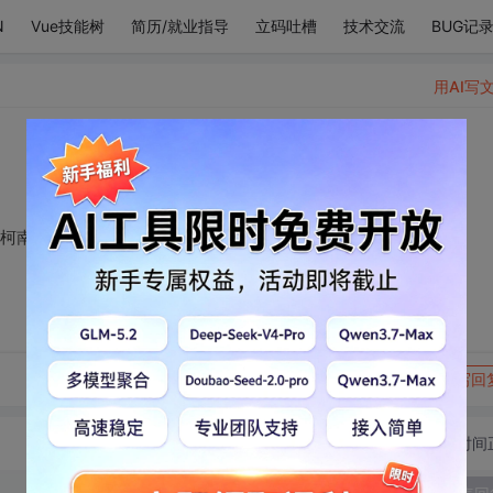
N
Vue技能树
简历/就业指导
立码吐槽
技术交流
BUG记
用AI写
探柯南》
转发到动态
举报
写回
切换为时间