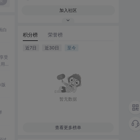
复
加入社区
画白
积分榜
荣誉榜
近7日
近30日
至今
享受
通用户
单版
暂无数据
样
查看更多榜单
探讨