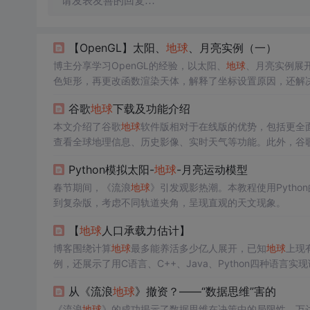
请发表友善的回复…
【OpenGL】太阳、
地球
、月亮实例（一）
博主分享学习OpenGL的经验，以太阳、
地球
、月亮实例展开
色矩形，再更改函数渲染天体，解释了坐标设置原因，还解决
谷歌
地球
下载及功能介绍
本文介绍了谷歌
地球
软件版相对于在线版的优势，包括更全
查看全球地理信息、历史影像、实时天气等功能。此外，谷
免费开放。
Python模拟太阳-
地球
-月亮运动模型
春节期间，《流浪
地球
》引发观影热潮。本教程使用Python的p
到复杂版，考虑不同轨道夹角，呈现直观的天文现象。
【
地球
人口承载力估计】
博客围绕计算
地球
最多能养活多少亿人展开，已知
地球
上现
例，还展示了用C语言、C++、Java、Python四种语言实
从《流浪
地球
》撤资？——“数据思维”害的
《流浪
地球
》的成功揭示了数据思维在决策中的局限性。万