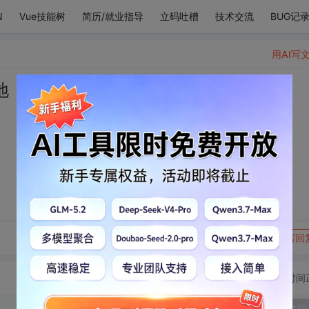
N
Vue技能树
简历/就业指导
立码吐槽
技术交流
BUG记
用AI写
地
转发到动态
举报
写回
切换为时间