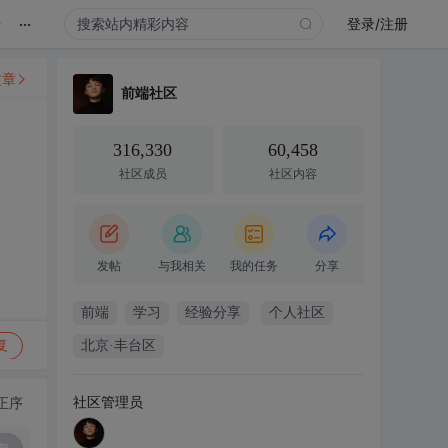
...
录
登录/注册
文章
前端社区
316,330
60,458
社区成员
社区内容
发帖
与我相关
我的任务
分享
前端
学习
经验分享
个人社区
复
北京·丰台区
社区管理员
正序