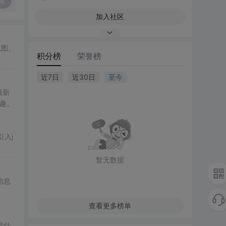
复
加入社区
航
图、
积分榜
荣誉榜
近7日
近30日
至今
最新
兴趣。
引入j
暂无数据
信息
查看更多榜单
度估