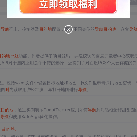
发表回
、
导航
宿主、控制器及
目的地
配置，探讨不同类型的
导航
目的地
、嵌套
导
目的地
导航
功能。作者提供了项目源码，并建议访问百度开发者中心获取
API对于国内应用是个不错的选择，还提到了对百度PCS个人云存储的
法。包括wxml文件中设置目标地址和地图，js文件里申请腾讯地图密钥、
地图
时
先获取用户经纬度，再打开地图进行
导航
。
框
目的地
，通过实例演示DonutTracker应用如何
导航
到对话框进行甜甜圈
导航
和使用SafeArgs简化操作。
达
目的地
系统、传感器、控制系统的协同工作，以及核心算法如位置估计算法、速