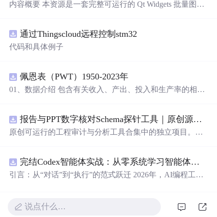
内容概要 本资源是一套完整可运行的 Qt Widgets 批量图片
压缩桌面工具源码，基于 Qt5/C++ 从零开发，专为初学者
设计，分步实现图片批量处理全套功能。工具支持多选单
通过Thingscloud远程控制stm32
张图片、直接读取整个文件夹内所有 JPG/PNG 图像，可自
定义输出图片分辨率、调节 JPG0~100 区间压缩质量，自
代码和具体例子
带锁定宽高比防拉伸变形功能；批量处理完成后自动统计
每张图片压缩前后文件体积，计算整体压缩缩小比例，直
观展示压缩效果。 适用人群 Qt/C++ 零基础初学者，学习
佩恩表（PWT）1950-2023年
QImage 图像绘图、文件目录遍历、UI 交互开发； 需要本
01、数据介绍 包含有关收入、产出、投入和生产率的相对
地批量处理图片的办公、设计、自媒体从业者； 想要学习
水平信息，涵盖1950-2023年各国GDP、汇率、TFP、CPI
图片缩放、JPG 压缩、本地文件 IO、进度条交互的开发学
指数、人口、人力资本等多项数据，整理的PWT 11.0中文
习者。 使用场景 自媒体批量压缩配图，降低图片体积节省
报告与PPT数字核对Schema探针工具｜原创源码+测试+离线报告
翻译使用说明，英文原版使用说明。 数据名称：佩恩表
上传流量； 摄影、设计批量统一图片尺寸，批量轻量化相
（PWT） 数据年份：1950-2023年
原创可运行的工程审计与分析工具合集中的独立项目。每
册图片； 程序开发学习：QFileDialog 文件选择、QDir 文
个压缩包包含完整 Node.js、HTML、CSS、JavaScript 源
件夹遍历、QImage 缩放保存、QSlider 参数联动、批量循
码，内置合成示例、3 项自动化验收、离线 HTML/JSON/S
环界面防卡顿、文件大小格式化转换全套 Qt 图像开发实战
完结Codex智能体实战：从零系统学习智能体应用
VG 报告、1080×720 运行效果图、README、运行说明、
案例。 工具核心功能清单 双模式导入图片：手动多选单张
MIT License 与原创授权声明。零第三方运行依赖，不包含
引言：从“对话”到“执行”的范式跃迁 2026年，AI编程工具
图片 / 一键读取整个文件夹全部图片； 自定义输出宽高分
榜单产品源码、官方素材、论文、账号数据或未授权内
正经历一场深刻变革。过去，我们习惯于在对话框里向AI
辨率，支持锁定原始宽高比，避免图片拉伸变形； 滑块调
容。适合 AI 工程、前端、运维和质量团队用于本地预检、
描述需求，然后手动复制它生成的代码、安装依赖、调试
节 JPG 压缩质量 0~100，平衡图片清晰度与文件占用大
教学演示与二次开发。运行方法：Node.js 18+ 下执行 npm
运行——AI是“顾问”，而我们是“执行者”。如今，以Open
说点什么…
小； 自定义输出保存目录，批量生成压缩后的图片文件；
test 与 npm run report，或启动静态服务器打开 index.html。
AI Codex为代表的新一代智能体平台，已经彻底打破了这