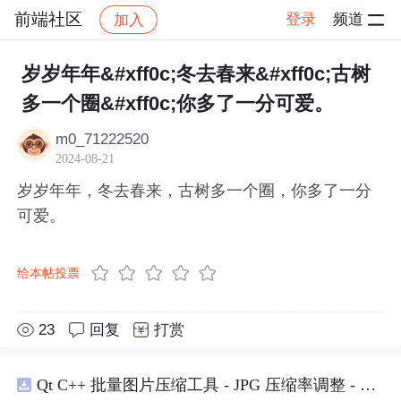
前端社区
登录
频道
加入
帖子详情
社区
前端社区
感慨
岁岁年年&#xff0c;冬去春来&#xff0c;古树
多一个圈&#xff0c;你多了一分可爱。
m0_71222520
2024-08-21
岁岁年年，冬去春来，古树多一个圈，你多了一分
可爱。
给本帖投票
23
回复
打赏
Qt C++ 批量图片压缩工具 - JPG 压缩率调整 - 批量修改分辨率 - 本地图片批处理（源码）