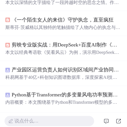
本文以深情的文字描绘了一段跨越时空的思念之情。作者
通过细腻的笔触，展现了内心深处对于远方之人的深深牵
挂，表达了即便面对无法触及的现实，仍愿意在心灵深处
《一个陌生女人的来信》守护执念，直至疯狂
为其保留一方净土的情感。
斯蒂芬·茨威格以其独特的笔触描绘了人物内心的执念与疯
狂。《一个陌生女人的来信》等作品展现了主人公们对爱
情、生活和艺术的深刻感悟。译者张玉书将这些故事翻译
剪映专业版实战：用DeepSeek+百度AI制作《笑看风云》经典MV
得生动细腻，使读者能够深刻体验到人物的情感波动和心
理变化。
本文以经典粤语歌《笑看风云》为例，演示用DeepSeek、
百度AI和剪映专业版组合制作意境MV的完整流程。首先
在剪映中添加原曲，向DeepSeek提问获取素材关键词清
产业园区运营负责人如何识别区域间产业协同机会？.docx
单，获得按歌词意境分类的搜索建议：风云天空呼应主
题，
大海
山水表现开阔，人物背影承载回忆，港风怀旧还
科易网基于40亿+科创知识图谱数据库，深度探索AI技术
原年代感。设置9:16竖屏比例后，根据关键词在剪映官方
在技术转移、成果转化、技术经纪、知识产权、产业创
素材库搜索视频添加，不足处用百度AI生成图片并“图转视
新、科技招商等垂直领域的多样化应用场景，研究科技创
频”。选中音频开启“踩节拍I”生成蓝色节奏点，逐句添加
Python基于Transformer的多变量风电功率预测研究
新领域的AI+数智化解决方案，推动科技创新与产业创新
歌词字幕对齐节拍。框选所有歌词批量设置字体样式与动
智能化发展。
内容概要：本文围绕基于Python和Transformer模型的多变
画，在视频间隙添加转场并“应用全部
量风电功率预测展开研究，重点针对短期风电功率预测任
务。研究采用深度学习中的Transformer架构，引入风速、
温度、湿度等多种气象及运行变量作为输入特征，构建高
说点什么…
精度预测模型。为进一步提升预测的稳健性与可靠性，研