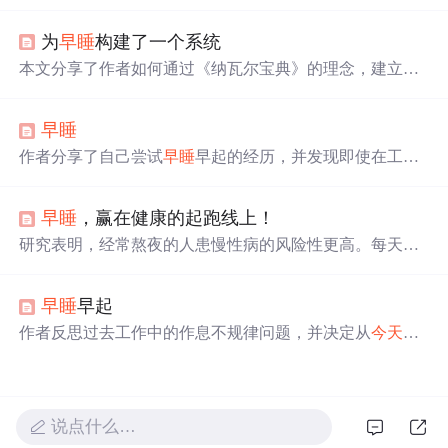
心。坚持这三个日常习惯，将助你超越他人，实现生活的
平衡与成长。
为
早睡
构建了一个系统
本文分享了作者如何通过《纳瓦尔宝典》的理念，建立
早
睡
系统，包括确定目标（22:00入睡）、消除干扰、睡前行
为规范，以及根据反馈不断调整系统以适应个人生活习惯
早睡
的变化。
作者分享了自己尝试
早睡
早起的经历，并发现即使在工作
日的清晨，公共交通也十分拥挤。通过这次体验，作者意
识到调整作息的重要性。
早睡
，赢在健康的起跑线上！
研究表明，经常熬夜的人患慢性病的风险性更高。每天充
足的睡眠不仅可以降低患慢性病的风险，还能增强抵抗
力，使大脑更加灵活，并有助于创建乐观的心态。此外，
早睡
早起
早睡
还可以帮助人体分泌大量褪黑素，促进快速进入睡眠
状态。
作者反思过去工作中的作息不规律问题，并决定从
今天
开
始调整作息，
早睡
早起，形成良好的生活习惯。尽管面对
繁忙的工作和家庭责任，仍决心坚持这一计划。
说点什么…