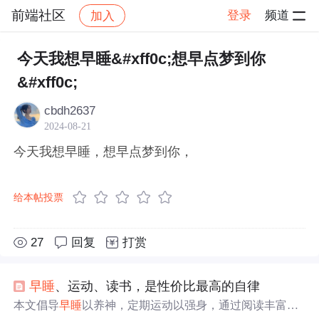
前端社区
登录
频道
加入
帖子详情
社区
前端社区
感慨
今天我想早睡&#xff0c;想早点梦到你
&#xff0c;
cbdh2637
2024-08-21
今天我想早睡，想早点梦到你，
给本帖投票
27
回复
打赏
早睡
、运动、读书，是性价比最高的自律
本文倡导
早睡
以养神，定期运动以强身，通过阅读丰富内