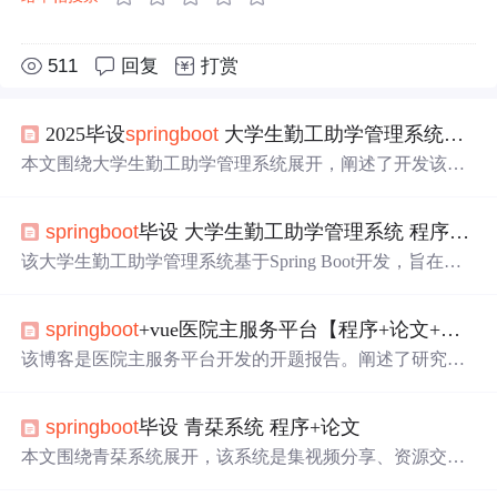
511
回复
打赏
2025毕设
springboot
大学生勤工助学管理系统论文+源码
本文围绕大学生勤工助学管理系统展开，阐述了开发该系
统的背景、意义和目的，介绍了系统包含的学生信息管
理、助学
专区
等功能模块。还给出了进度安排，说明了系
springboot
毕设 大学生勤工助学管理系统 程序+论文
统部署环境，涉及MySQL、Java、Spring等技术，以及开
发流程和程序界面等内容。
该大学生勤工助学管理系统基于Spring Boot开发，旨在解
决传统管理模式效率低、资源分配失衡等问题。系统包含
学生、助学
专区
等六大核心功能模块，可提升管理效率、
springboot
+vue医院主服务平台【程序+论文+开题】计算机毕业设计
优化资源配置。文中还给出了进度安排、部署环境、开发
流程等信息，文末可获取源码和数据库参考。
该博客是医院主服务平台开发的开题报告。阐述了研究背
景、意义、目的及内容，包括用户管理、预约挂号等功
能。给出了进度安排，介绍了系统部署环境，如MySQL数
springboot
毕设 青栞系统 程序+论文
据库、Eclipse开发工具等，还说明了开发流程，涵盖环境
搭建、前后端开发等。
本文围绕青栞系统展开，该系统是集视频分享、资源交流
等功能于一体的在线平台。介绍了研究背景、意义、目的