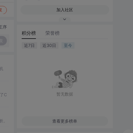
加入社区
复
正序
积分榜
荣誉榜
复
近7日
近30日
至今
机
暂无数据
讨了C
析。
查看更多榜单