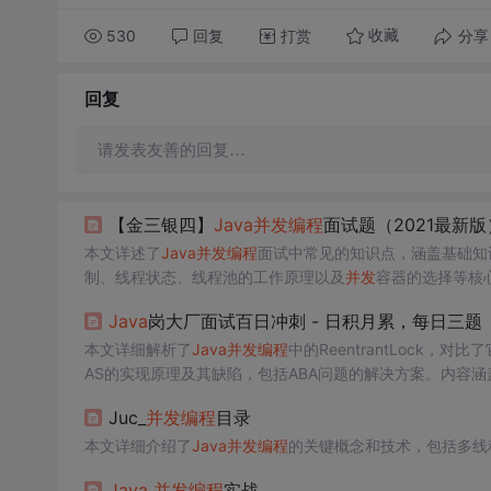
530
回复
打赏
分享
收藏
回复
请发表友善的回复…
【金三银四】
Java
并发
编程
面试题（2021最新版
本文详述了
Java
并发
编程
面试中常见的知识点，涵盖基础知
制、线程状态、线程池的工作原理以及
并发
容器的选择等核
Java
岗大厂面试百日冲刺 - 日积月累，每日三题【
本文详细解析了
Java
并发
编程
中的ReentrantLock，
AS的实现原理及其缺陷，包括ABA问题的解决方案。内容涵
Juc_
并发
编程
目录
本文详细介绍了
Java
并发
编程
的关键概念和技术，包括多线
Java
并发
编程
实战