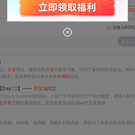
转发到动态
举报
写回
切换为时间
发表回
）
识、
并发
理论、线程池和
并发
容器等方面。讨论了多线程的优缺点、同步
心概念，旨在帮助面试者准备
并发
编程
面试。
Day
22
】——
并发
编程
2
对比了它与synchronized的区别，介绍了公平锁和非公平锁的概念，并深入探
盖
并发
控制的基础知识，适合准备面试的
Java
开发者阅读。
程基础、线程池、锁升级、阻塞队列等内容，并提供了丰富的实战案例分