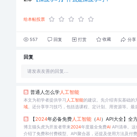
给本帖投票
557
回复
打赏
分享
收藏
回复
请发表友善的回复…
普通人怎么学
人工智能
本文为初学者提供学习
人工智能
的建议。先介绍夯实基础的
域
。还分享学习技巧，包括选课程、定计划、用资源等。最
【
2024
年必备免费
人工智能
（
AI
）API大全】全
博主猫头虎为开发者带来
2024
年度最全免费
AI
API清单。
介绍了免费和付费模型、API聚合器，还提及使用方法及付