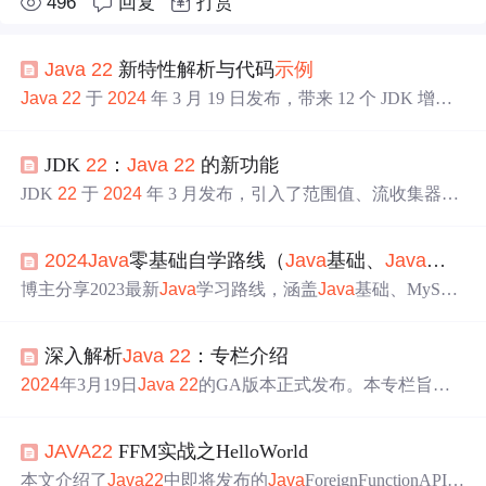
496
回复
打赏
Java
22
新特性解析与代码
示例
Java
22
于
2024
年 3 月 19 日发布，带来 12 个 JDK 增强
提案，涵盖语言特性、虚拟机优化等多方面。本文深入剖
析这些新特性，包括 G1 区域固定、super() 之前的语句
JDK
22
：
Java
22
的新功能
等，还给出代码
示例
，助开发者理解掌握，不过部分特性
处于预览或孵化阶段。
JDK
22
于
2024
年 3 月发布，引入了范围值、流收集器、
结构化并发等新功能。这些功能旨在简化开发流程、增强
代码可读性、提高性能，对
Java
开发产生重大影响，如
2024
Java
零基础自学路线（
Java
基础、
Java
高并发、
减少样板代码、提高可维护性等，也为
Java
未来发展指
明方向。
博主分享2023最新
Java
学习路线，涵盖
Java
基础、MySQ
L、Spring Boot、微服务Spring Cloud、Redis、MongoDB等
知识，还包括Netty网络编程、
设计模式
、
Java
Script、Vue
深入解析
Java
22
：专栏介绍
基础以及数据结构与算法等内容，为
Java
学习者提供全面
的学习大纲。
2024
年3月19日
Java
22
的GA版本正式发布。本专栏旨在
助
Java
开发者了解其新特性与性能优化，掌握开发高效可
靠应用的方法。介绍了轻量级线程、
java
.util.concurrent
JAVA
22
FFM实战之HelloWorld
包、Stream API等方面的优化，还提及其他重要特性，为
开发者带来更多可能。
本文介绍了
Java
22
中即将发布的
Java
ForeignFunctionAPI(F