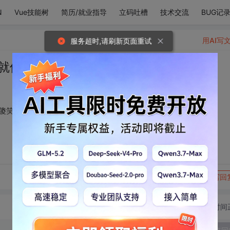
N
Vue技能树
简历/就业指导
立码吐槽
技术交流
BUG记
用AI写
服务超时,请刷新页面重试
就像洗过一样 只剩下傻笑
傻笑
转发到动态
举报
写回
切换为时间