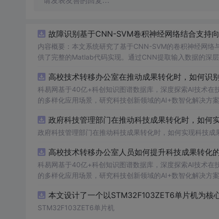
请发表友善的回复…
故障识别基于CNN-SVM卷积神经网络结合支持向
内容概要：本文系统研究了基于CNN-SVM的卷积神经网
供了完整的Matlab代码实现。通过CNN提取输入数据的深层
别的准确性、鲁棒性与泛化能力。该方法特别适用于处理电
高校技术转移办公室在推动成果转化时，如何识别高
断、轴承缺陷识别等场景中具有重要应用价值。文档还整合
方向的技术资源，配套大量Matlab/Simulink仿真案例与Python代码，全
科易网基于40亿+科创知识图谱数据库，深度探索AI技术
练掌握Matlab或Python语言，从事电气工程、自动化、人
的多样化应用场景，研究科技创新领域的AI+数智化解决方
目标：① 实现工业设备的状态监测与多类别故障分类；② 
政府科技管理部门在推动科技成果转化时，如何实现
丰富算法案例开展科研复现、模型优化与系统仿真验证； 阅读建议：建议按照文档目录结构系统化学习，结合百度网盘提供的完整代码资
源进行动手实践，重点关注CNN特征提取层与SVM分类器
政府科技管理部门在推动科技成果转化时，如何实现科技成
及其在电力系统、信号处理等领域的交叉应用，全面提升科
高校技术转移办公室人员如何提升科技成果转化的响
科易网基于40亿+科创知识图谱数据库，深度探索AI技术
的多样化应用场景，研究科技创新领域的AI+数智化解决方
STM32F103ZET6单片机