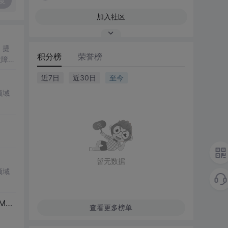
复
加入社区
，提
积分榜
荣誉榜
故障识
障诊
近7日
近30日
至今
科研
领域
供的
算法
暂无数据
领域
本文设计了一个以STM32F103ZET6单片机为核心的高效率三相DC-AC逆变器，本电路中的两个逆变器基于SPWM脉冲宽度调制技术进行的设计 SPWM技术不仅能够实时、准确地实现变压变频控制要求
查看更多榜单