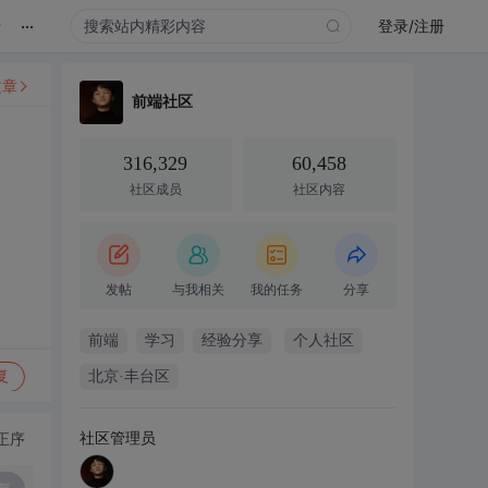
...
录
登录/注册
文章
前端社区
316,329
60,458
社区成员
社区内容
发帖
与我相关
我的任务
分享
前端
学习
经验分享
个人社区
复
北京·丰台区
社区管理员
正序