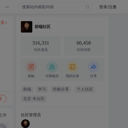
...
录
登录/注册
文章
前端社区
316,331
60,458
社区成员
社区内容
发帖
与我相关
我的任务
分享
前端
学习
经验分享
个人社区
复
北京·丰台区
社区管理员
正序