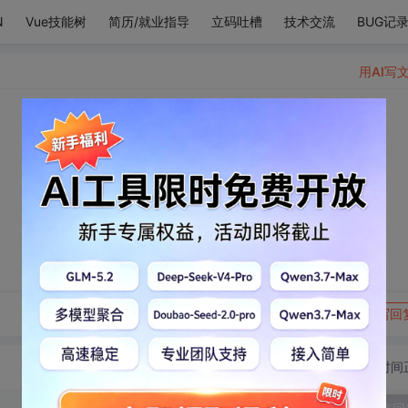
N
Vue技能树
简历/就业指导
立码吐槽
技术交流
BUG记
用AI写
转发到动态
举报
写回
切换为时间