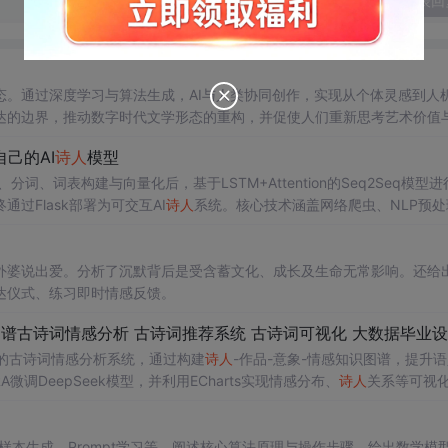
发表回
。通过深度学习与算法生成，AI与人类协同创作，实现从个体灵感到人
达的边界，推动数字时代文学形态的重构，并促使人们重新思考艺术价值
己的AI
诗人
模型
词、词表构建与向量化后，基于LSTM+Attention的Seq2Seq模型进
Flask部署为可交互AI
诗人
系统。核心技术涵盖网络爬虫、NLP预处
外婆说出爱。分析了沉默背后是受含蓄文化、成长及生命无常影响。还给
达仪式、练习即时情感反馈。
模型的古诗词情感分析系统，通过构建
诗人
-作品-意象-情感知识图谱，提升
微调DeepSeek模型，并利用ECharts实现情感分布、
诗人
关系等可视
统方法。
样本生成、Prompt学习等，阐述核心算法原理与操作步骤，给出数学模