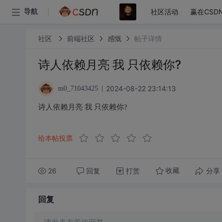
社区活动
赢在CSD
导航
社区
前端社区
感慨
帖子详情
诗人依赖月亮 我 只依赖你?
2024-08-22 23:14:13
m0_71043425
诗人依赖月亮 我 只依赖你?
给本帖投票
26
回复
打赏
分享
收藏
回复