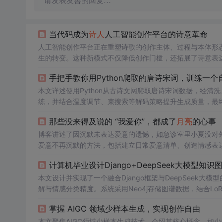
请发表友善的回复…
当代码成为
诗人
人工智能创作平台的诗意革命
人工智能创作平台正在重塑诗歌的创作主体、过程与本体形态
生的转变。这种新模式不仅降低创作门槛，还拓展了诗意表
造力本质。
手把手教你用Python爬取的唐诗宋词，训练一个自
本文详述使用Python从古诗文网爬取唐诗宋词数据，经清洗、分
练，并结合温度调节、束搜索等解码策略提升生成质量，最终通过
文本生成及轻量级Web部署。
那些没来得及说的 “我爱你”，都成了
月亮
的心事
博客讲述了因沉默未表达爱意的遗憾，如急诊室里小夏没对
爱意不再沉默的方法，包括建立日常爱意清单、创造情感表
本文设计并实现了一个融合Django框架与DeepSeek大
解与情感分类精度。系统采用Neo4j存储图谱数据，结合LoRA
析，在《全唐诗》数据集上准确率达到92.3%，显著优于传
掌握 AIGC 领域少样本生成，实现创作自由
本文聚焦AIGC领域少样本生成技术，介绍其核心概念，如少