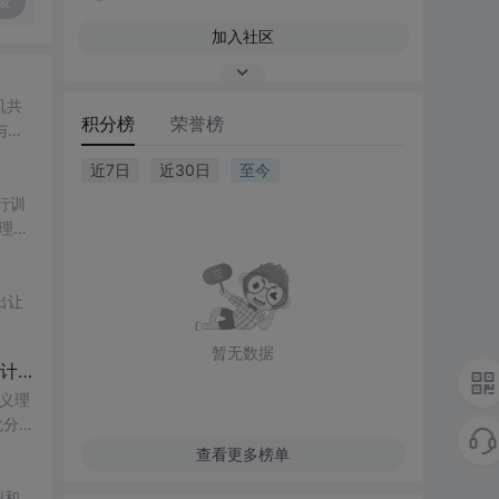
复
加入社区
机共
积分榜
荣誉榜
与创
近7日
近30日
至今
行训
理、
出让
暂无数据
计算机毕业设计Django+DeepSeek大模型知识图谱古诗词情感分析 古诗词推荐系统 古诗词可视化 大数据毕业设计(源码+LW+PPT+讲解)
语义理
化分
查看更多榜单
型和