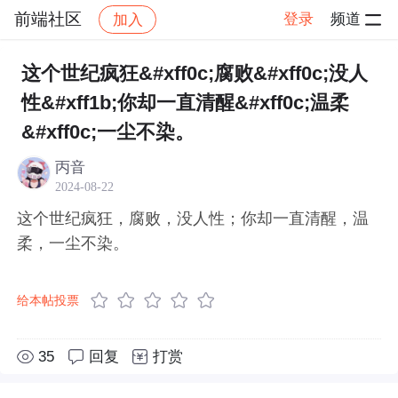
前端社区
登录
频道
加入
帖子详情
社区
前端社区
感慨
这个世纪疯狂&#xff0c;腐败&#xff0c;没人
性&#xff1b;你却一直清醒&#xff0c;温柔
&#xff0c;一尘不染。
丙音
2024-08-22
这个世纪疯狂，腐败，没人性；你却一直清醒，温
柔，一尘不染。
给本帖投票
35
回复
打赏