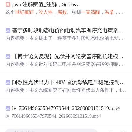
java 注解赋值_注解，So easy
这个
世纪
疯狂
，
没
人性
，
腐败
。您却
一直
清醒
，
温柔
，
一
尘不染
。一、前言二、注解地位注解(Annotation)，也叫元
数据(Metadata)，是Java5的新特性，JDK5引入了Metadata很
基于多时段动态电价的电动汽车有序充电策略优化（Matlab代码实现）
容易的就能够调用Annotations。注解与类、接口、枚举在
同一个层次，并可以应用于包、类型、构造方法、方法、
内容概要：本文提出了一种基于多时段动态电价的电动汽
成员变量、参数、本地变量的声明中，用来对这些元素进
车有序充电策略优化方法，并通过Matlab代码实现对该策
行说明注释。三、注解定义(1)定义...
略进行仿真验证。该研究聚焦于缓解大规模电动汽车无序
【博士论文复现】光伏并网逆变器序阻抗建模、扫频辨识与弱电网交互稳定性分析【阻抗建模、验证扫频法】（Matlab代码、Simulink仿真实现）
充电对电网造成的峰谷负荷压力，通过设计科学的多时段
动态电价机制，引导用户在电网负荷低谷时段充电，从而
内容概要：本文针对传统三电平并网逆变器在谐波抑制、
实现削峰填谷、提升电网运行稳定性与可再生能源消纳能
电网不平衡适应性及动态响应方面的不足，提出一种基于
力的目标。文中建立了以电网负荷波动最小化和用户充电
有源中点箝位（ANPC）三电平拓扑的高性能并网控制策
成本最低化为双重目标的优化模型，结合实际用电数据开
间歇性光伏出力下 48V 直流母线电压稳定控制及储能双向充放电闭环调控体系研究（Simulink仿真实现）
略。通过融合双极性倍频脉宽调制（DPWMA）、正负序
展仿真分析，结果表明该策略能显著降低电网峰谷差，提
分离锁相技术与电网电压前馈控制，构建“精准同步-扰动
内容概要：本文系统研究了在间歇性光伏出力条件下，48
高电力系统的经济性与运行效率。该资源属于“博士论文复
补偿-优质调制”的一体化控制体系。ANPC拓扑凭借其开关
V直流母线电压的稳定控制策略及储能系统的双向充放电
现”系列，强调对高水平学术成果的还原与工程化实践，具
损耗均衡、中点电位稳定和低输出谐波等优势，为系统提
闭环调控体系。通过Simulink搭建完整的光伏储能直流系统
有较强的理论深度与应用价值。; 适合人群：具备一定电力
供优良的硬件基础；DPWMA调制在不增加器件开关频率
lv_7661496635347979544_20260809131519.mp4
仿真模型，涵盖PV光伏阵列、Boost DC-DC变换器、负
系统基础知识和Matlab编程能力，从事新能源、智能电
的前提下显著提升等效开关频率，优化并网波形质量；正
载、双向DC-DC变换器与锂离子电池系统，重点实现光伏
lv_7661496635347979544_20260809131519.mp4
网、电动汽车等领域研究的研究生、科研人员及工程技术
负序分离锁相技术有效隔离电网负序扰动，保障不平衡工
最大功率点跟踪（MPPT）技术与储能系统协同的削峰填
人员。; 使用场景及目标：①学习并复现已发表于博士论文
况下的锁相精度与电流对称性；电网电压前馈控制则提前
谷控制策略，以解决离网光伏直流微网中存在的功率供需
或高水平期刊中的电动汽车有序充电优化模型；②研究需