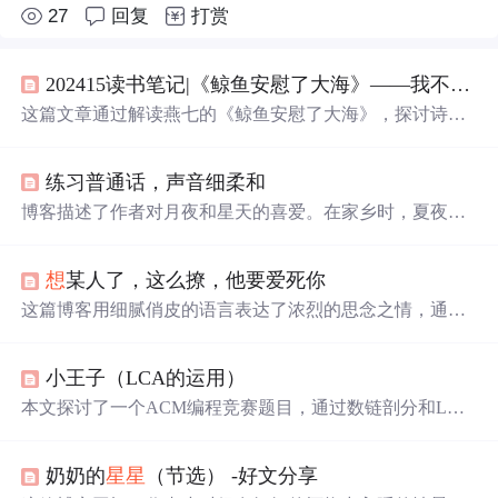
27
回复
打赏
202415读书笔记|《鲸鱼安慰了大海》——我不
知道
这篇文章通过解读燕七的《鲸鱼安慰了大海》，探讨诗意
的文字和生活中的情感，强调面对生活的困难，保持温柔
和热爱。作者分享了书中片段，表达了对生活的深刻理解
练习普通话，声音细柔和
和感悟，以及对简单美好的追求。
博客描述了作者对月夜和星天的喜爱。在家乡时，夏夜庭
院纳凉看繁星，仿佛回到母亲
怀里
；三年前在南京，后门
所见的星空让作者觉得光明无处不在，当时读天文学书，
想
某人了，这么撩，他要爱死你
还觉得
星星
像朋友在交谈。
这篇博客用细腻俏皮的语言表达了浓烈的思念之情，通过1
6条温情文案展现恋爱中甜蜜的牵挂与依赖，传递出‘
想
你’这一简单情感背后的深刻温柔。
小王子（LCA的运用）
本文探讨了一个ACM编程竞赛题目，通过数链剖分和LCA
算法解决炸
星星
问题，即将一颗由白边相连的树通过炸
掉
一条白边和一条黑边分成两部分，计算所有可行方案的数
奶奶的
星星
（节选） -好文分享
量。