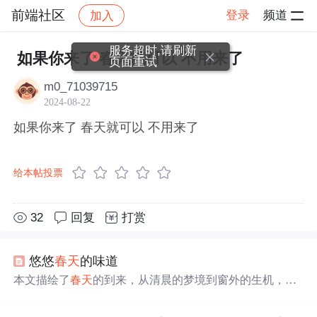
前端社区
登录
频道
加入
帖子详情
社区
前端社区
感慨
服务超时,请刷新
如果你来了 春天就可以 不用来了
页面重试
m0_71039715
2024-08-22
如果你来了 春天就可以 不用来了
给本帖投票
32
回复
打赏
悠悠
春天
的味道
本文描绘了
春天
的到来，从清晨的梦境到窗外的生机，再
到花儿的开放与叶子的生长，展现了
春天
独有的魅力与生
命力。从细腻的笔触中，我们可以感受到作者对
春天
的热