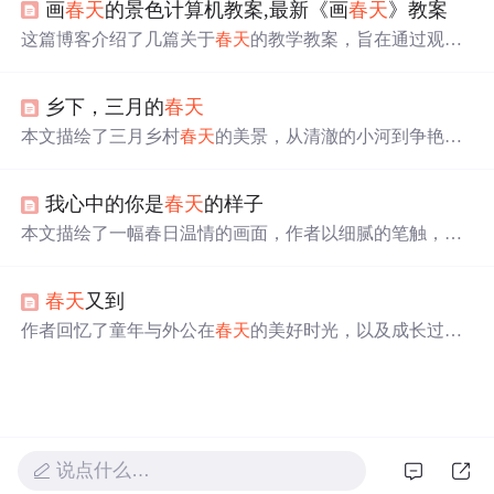
画
春天
的景色计算机教案,最新《画
春天
》教案
爱与赞美。
这篇博客介绍了几篇关于
春天
的教学教案，旨在通过观
察、绘画、歌唱和表演活动，帮助孩子们理解和欣赏
春天
的美好。教学过程中，教师引导孩子们观察
春天
的景物，
乡下，三月的
春天
如桃花、柳枝、燕子和蝴蝶，通过诗歌和歌曲激发他们的
表达欲望，增强语言和动作的协调能力。此外，还包含了
本文描绘了三月乡村
春天
的美景，从清澈的小河到争艳的
识字、朗诵和音乐欣赏环节，培养孩子们的艺术感知力和
花草，再到乡野间的各种活动，展现了
春天
生机勃勃的气
环保意识。教学活动以找
春天
为主题，让孩子们在参与中
息。在这里，你可以远离城市的喧嚣，享受大自然带来的
体验
春天
的乐趣，加深对
春天
的认识。
我心中的你是
春天
的样子
宁静与美好。
本文描绘了一幅春日温情的画面，作者以细腻的笔触，讲
述了与心爱之人共赏春光的美好。从花开满树的城外桃
花，到温柔善待的红尘人间，再到三月春光中的相遇，每
春天
又到
一处细节都充满了对生活的热爱和对爱情的渴望。文章不
仅表达了对
春天
的喜爱，更寄托了对美好情感的向往。
作者回忆了童年与外公在
春天
的美好时光，以及成长过程
中与朋友们一起享受
春天
的经历。即便身处城市，作者仍
感恩
春天
带来的每一份美好。
说点什么…