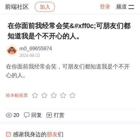
前端社区
登录
频道
加入
帖子详情
社区
前端社区
感慨
在你面前我经常会笑&#xff0c;可朋友们都
知道我是个不开心的人。
m0_69655974
2024-08-22
在你面前我经常会笑，可朋友们都知道我是个不开
心的人。
给本帖投票
20
回复
打赏
感谢我身边的
朋友
们