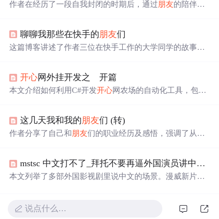
作者在经历了一段自我封闭的时期后，通过
朋友
的陪伴和
鼓励，重新找回了生活的乐趣和勇气。文中表达了对
朋友
们深深的感激之情，以及对生活态度转变的感悟。
聊聊我那些在快手的
朋友
们
这篇博客讲述了作者三位在快手工作的大学同学的故事，
他们在快手上市前后的人生选择。强调了选择的重要性，
指出努力固然关键，但正确选择可能带来指数级的成长。
开心
网外挂开发之 开篇
文中提到的强哥、科长和大叔分别代表了不同的人生路
径，他们无论在哪都能展现出才华。文章以这些实例探讨
本文介绍如何利用C#开发
开心
网农场的自动化工具，包括
了在互联网行业如何抓住机遇，并表达了对读者的美好祝
需求分析、使用fiddler抓包分析交互数据及使用HttpWebRe
愿，希望每个人都能找到适合自己的道路，实现幸福和成
quest模拟登录过程。
功。
这几天我和我的
朋友
们 (转)
作者分享了自己和
朋友
们的职业经历及感悟，强调了从事
热爱的工作的重要性，并希望通过努力让社会更加重视个
人兴趣与职业发展的结合。
mstsc 中文打不了_拜托不要再逼外国演员讲中文了！翻译都要编不下去了（笑哭）...
本文列举了多部外国影视剧里说中文的场景。漫威新片
《铁拳》男主中文水平差，还有《热带惊雷》《永无止
境》等影片中外国人说中文效果不佳，也有基努里维斯等
少数中文较好的例子，凸显了中文学习的难度和其博大精
说点什么…
深。