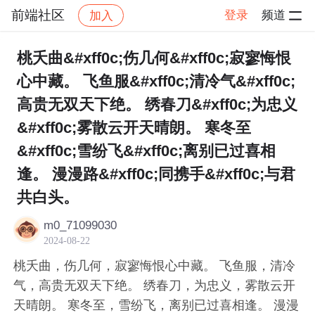
前端社区
登录
频道
加入
帖子详情
社区
前端社区
感慨
桃夭曲&#xff0c;伤几何&#xff0c;寂寥悔恨
心中藏。 飞鱼服&#xff0c;清冷气&#xff0c;
高贵无双天下绝。 绣春刀&#xff0c;为忠义
&#xff0c;雾散云开天晴朗。 寒冬至
&#xff0c;雪纷飞&#xff0c;离别已过喜相
逢。 漫漫路&#xff0c;同携手&#xff0c;与君
共白头。
m0_71099030
2024-08-22
桃夭曲，伤几何，寂寥悔恨心中藏。 飞鱼服，清冷
气，高贵无双天下绝。 绣春刀，为忠义，雾散云开
天晴朗。 寒冬至，雪纷飞，离别已过喜相逢。 漫漫