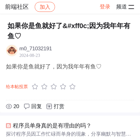
前端社区
登录
频道
加入
帖子详情
社区
前端社区
感慨
如果你是鱼就好了&#xff0c;因为我年年有
鱼♡
m0_71032191
2024-08-23
如果你是鱼就好了，因为我年年有鱼♡
给本帖投票
20
回复
打赏
程序员单身真的是有理由的吗？
探讨程序员因工作忙碌而单身的现象，分享幽默与智慧并