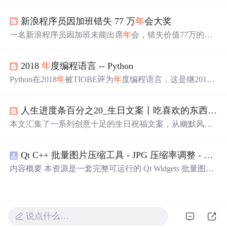
存的脱单经验，及程序员适合成为恋人的理由。
新浪程序员因加班错失 77 万
年
会大奖
一名新浪程序员因加班未能出席
年
会，错失价值77万的
年
终大奖——2000股新浪股票。此事在网上引起热议，网友
呼吁公司补发奖励。
2018
年
度编程语言 -- Python
Python在2018
年
被TIOBE评为
年
度编程语言，这是继2010
年
后再次获得此荣誉。Python在统计、人工智能和科学计
算领域的广泛应用推动了其市场份额的增长，使其在2019
人生进度条百分之20_生日文案丨吃喜欢的东西，过可爱的人生
年
1月TIOBE编程语言排行榜上进入前三，打破C、C++和J
ava的长期统治。
本文汇集了一系列创意十足的生日祝福文案，从幽默风趣
到温馨感人，为亲朋好友送上别具一格的祝福。每一段文
字都充满了对未来的美好祝愿。
Qt C++ 批量图片压缩工具 - JPG 压缩率调整 - 批量修改分辨率 - 本地图片批处理（源码）
内容概要 本资源是一套完整可运行的 Qt Widgets 批量图片
压缩桌面工具源码，基于 Qt5/C++ 从零开发，专为初学者
设计，分步实现图片批量处理全套功能。工具支持多选单
张图片、直接读取整个文件夹内所有 JPG/PNG 图像，可自
定义输出图片分辨率、调节 JPG0~100 区间压缩质量，自
说点什么…
带锁定宽高比防拉伸变形功能；批量处理完成后自动统计