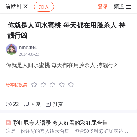
前端社区
登录
频道
加入
帖子详情
社区
前端社区
感慨
你就是人间水蜜桃 每天都在用脸杀人 持
靓行凶
nihd494
2024-08-23
你就是人间水蜜桃 每天都在用脸杀人 持靓行凶
给本帖投票
22
回复
打赏
彩虹屁夸人语录 夸人好看的彩虹屁合集
这是一份详尽的夸人语录合集，包含50多种彩虹屁表达方