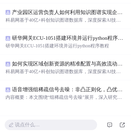
式，教你如何从不同角度赞美他人，无论是外表还是内
在，都能找到合适的夸赞之词，让你在社交场合中游刃有
产业园区运营负责人如何利用知识图谱实现企业精准对接与协同？.docx
余。
科易网基于40亿+科创知识图谱数据库，深度探索AI技术
在技术转移、成果转化、技术经纪、知识产权、产业创
新、科技招商等垂直领域的多样化应用场景，研究科技创
研华网关ECU-1051搭建环境并运行python程序教程
新领域的AI+数智化解决方案，推动科技创新与产业创新
智能化发展。
研华网关ECU-1051搭建环境并运行python程序教程
如何实现区域创新资源的精准配置与高效流动？.docx
科易网基于40亿+科创知识图谱数据库，深度探索AI技术
在技术转移、成果转化、技术经纪、知识产权、产业创
新、科技招商等垂直领域的多样化应用场景，研究科技创
语音增强组稀疏信号去噪：非凸正则化，凸优化研究（Matlab代码实现）
新领域的AI+数智化解决方案，推动科技创新与产业创新
智能化发展。
内容概要：本文围绕“组稀疏信号去噪”展开，深入研究了
基于非凸正则化与凸优化的信号处理方法，并提供了完整
的Matlab代码实现。文章系统阐述了如何通过引入非凸正
则项克服传统稀疏恢复方法的局限性，从而在语音增强等
实际应用中实现更优的去噪性能。研究采用组稀疏建模范
说点什么…
式，将信号按子带或时频块进行分组，以更好地保留信号