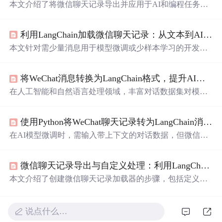
本文介绍了将微信聊天记录导出并应用于AI和编程任务的
方法。包括定义聊天加载器、创建加载器并加载消息、使
用转换后的消息等步骤，还给出常见问题的解决方案，最
利用LangChain加载微信聊天记录：从文本到AI训练样本
后提供了进一步学习的资源，如LangChain官方文档等。
本文针对需少量消息用于模型微调或少样本学习的开发
者，介绍如何构建自定义聊天加载器，将微信聊天记录转
换为LangChain格式消息列表。包括创建消息转储、定义聊
将WeChat消息转换为LangChain格式，提升AI模型的训练效率
天加载器、加载消息等步骤，还提及常见问题及解决方
案，支持灵活的AI模型训练和应用。
在人工智能和自然语言处理领域，丰富对话数据集对模型
训练至关重要。本文介绍将WeChat聊天记录转换为LangCh
ain支持格式的方法，包括技术背景、核心原理、代码实
使用Python将WeChat聊天记录转为LangChain消息格式
现，还分析了应用场景并给出实践建议，可用于模型微调
等任务。
在AI模型微调时，需输入带上下文的对话数据，但微信直
接导出聊天信息不便。本文介绍通过手动复制粘贴聊天记
录到文本文件，利用自定义加载器将其转换成LangChain所
微信聊天记录导出与自定义处理：利用LangChain构建高效聊天加载器
需消息格式用于模型训练，还给出代码实现步骤、应用场
景及实践建议。
本文介绍了创建微信聊天记录加载器的步骤，包括定义聊
天加载器，将粘贴的文本消息转换为LangChain支持的消息
对象，以及创建加载器并加载消息。还提及常见问题及解
决方案，如格式问题和API访问限制，最后给出进一步学
说点什么…
习资源。