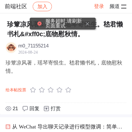
前端社区
登录
频道
加入
帖子详情
社区
前端社区
感慨
服务超时,请刷新
珍簟凉风著&#xff0c;瑶琴寄恨生。嵇君懒
页面重试
书札&#xff0c;底物慰秋情。
m0_71155214
2024-08-24
珍簟凉风著，瑶琴寄恨生。嵇君懒书札，底物慰秋
情。
给本帖投票
21
回复
打赏
从 WeChat 导出聊天记录进行模型微调：简单的五步指南