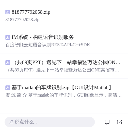
电压稳定控制及储能双向充放电闭环调控问题，提出一种
基于离网光伏直流微网系统的协同控制体系。通过构建包
818777792058.zip
含光伏阵列、Boost型DC-DC变换器、双向DC-DC变换器
与锂离子电池储能系统的完整拓扑结构，结合光伏最大功
818777792058.zip
率点跟踪（MPPT）技术和储能系统的双向功率调节能
力，实现对功率供需失衡的有效抑制。系统采用分层控制
架构，集成电压外环与电流内环双闭环控制策略，确保在
IM系统 - 构建语音识别服务
光照强度波动、负载突变等动态工况下维持母线电压稳
百度智能云短语音识别REST-API-C++SDK
定。在Simulink环境中搭建全系统仿真模型，验证了控制策
略在多种扰动场景下的有效性与鲁棒性，显著提升了微网
在无外部电网支撑下的自主运行能力和电能质量水平。; 适
（共89页PPT）遇见下一站幸福暨万达公园ONE某省市热气球生活艺术节活动策划方案.pptx
合人群：具备电力电子、自动控制与新能源系统基础知识
（共89页PPT）遇见下一站幸福暨万达公园ONE某省市热
的电气工程及相关专业研究生、科研人员，以及从事光伏
气球生活艺术节活动策划方案.pptx
储能系统、直流微网设计与仿真的工程技术人员。; 使用场
景及目标：①用于教学与科研中离网型光伏直流微网系统
基于matlab的车牌识别.zip【GUI设计Matlab】
的建模与仿真分析；②指导实际工程中48V直流微网的电
资 源 简 介 基于matlab的车牌识别，GUI图像显示，简洁明
压稳定控制与储能协调管理方案设计；③为新能源微网中
了，识别过程用的是模板匹配，文件齐全。 详 情 说 明 用
的能量管理与动态响应优化提供理论支持与仿真验证平
matlab实现的车牌识别系统非常方便易用。系统提供了基
台。; 阅读建议：建议结合Simulink仿真模型同步学习，重
于GUI的图像显示界面，让用户可以直观地查看车牌识别
点关注MPPT控制算法、储能双向变换器的双闭环控制结
结果。识别过程采用了高效的模板匹配算法，确保识别准
构及其参数整定方法，深入理解系统在不同扰动工况下的
说点什么…
确率。此外，系统提供的文件也非常齐全，让用户可以轻
响应特性与控制逻辑设计原理。