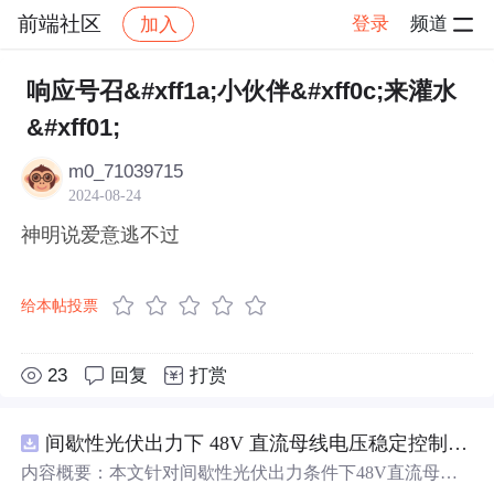
前端社区
登录
频道
加入
帖子详情
社区
前端社区
感慨
响应号召&#xff1a;小伙伴&#xff0c;来灌水
&#xff01;
m0_71039715
2024-08-24
神明说爱意逃不过
给本帖投票
23
回复
打赏
间歇性光伏出力下 48V 直流母线电压稳定控制及储能双向充放电闭环调控体系研究（Simulink仿真实现）
内容概要：本文针对间歇性光伏出力条件下48V直流母线