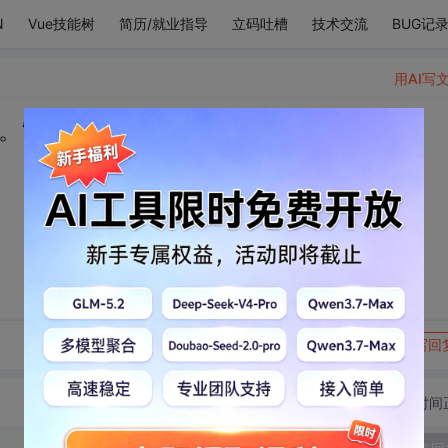
N
Vue技能树
简历/就业指导
立码吐槽
技术交流
BUG记
用AI写
。”
转发到动态
举报
写回
切换为时间