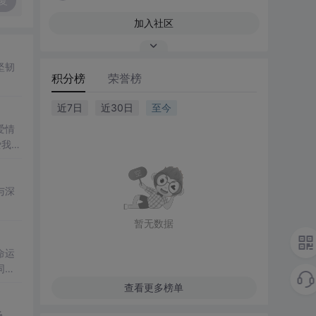
复
加入社区
坚韧
积分榜
荣誉榜
近7日
近30日
至今
爱情
爱我长
与深
暂无数据
命运
同
查看更多榜单
场