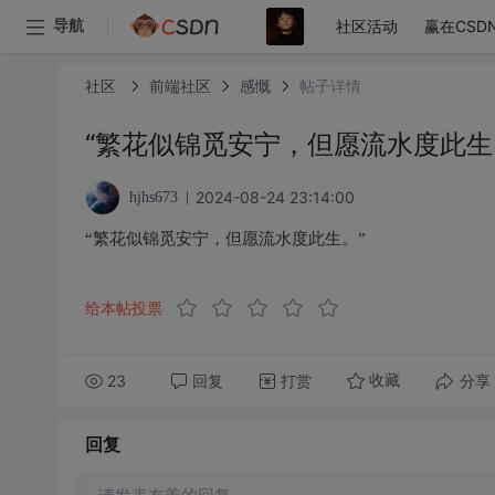
社区活动
赢在CSD
导航
社区
前端社区
感慨
帖子详情
“繁花似锦觅安宁，但愿流水度此生
2024-08-24 23:14:00
hjhs673
“繁花似锦觅安宁，但愿流水度此生。”
给本帖投票
23
回复
打赏
分享
收藏
回复