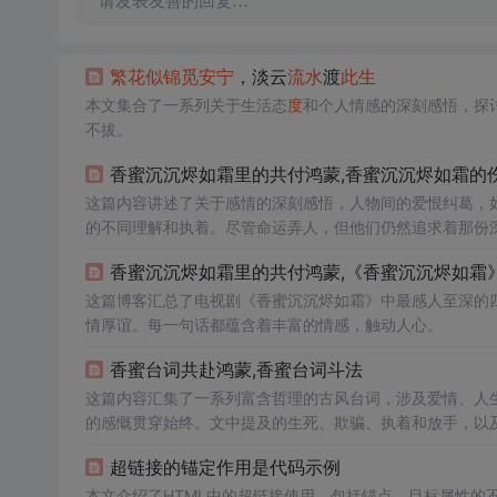
请发表友善的回复…
繁花似锦
觅
安宁
，淡云
流水
渡
此生
本文集合了一系列关于生活态
度
和个人情感的深刻感悟，探
不拔。
香蜜沉沉烬如霜里的共付鸿蒙,香蜜沉沉烬如霜的伤
这篇内容讲述了关于感情的深刻感悟，人物间的爱恨纠葛，
的不同理解和执着。尽管命运弄人，但他们仍然追求着那份深
久’的执着，都展现了人物内心世界的细腻与深情。
香蜜沉沉烬如霜里的共付鸿蒙,《香蜜沉沉烬如霜》
这篇博客汇总了电视剧《香蜜沉沉烬如霜》中最感人至深的
情厚谊。每一句话都蕴含着丰富的情感，触动人心。
香蜜台词共赴鸿蒙,香蜜台词斗法
这篇内容汇集了一系列富含哲理的古风台词，涉及爱情、人
的感慨贯穿始终。文中提及的生死、欺骗、执着和放手，以
时，也包含了对善良、慈悲和道义的探讨，以及对生活态
度
超链接的锚定作用是代码示例
本文介绍了HTML中的超链接使用，包括锚点、目标属性的