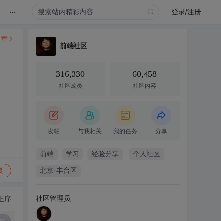
...
录
登录/注册
文章
前端社区
316,330
60,458
社区成员
社区内容
发帖
与我相关
我的任务
分享
前端
学习
经验分享
个人社区
复
北京·丰台区
社区管理员
正序