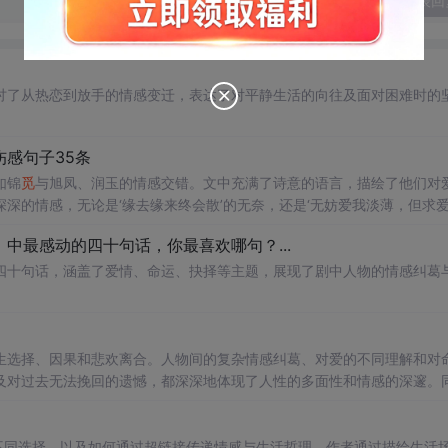
发表回
讨了从热恋到放手的情感变迁，表达了对平静生活的向往及面对困难时的
感句子35条
如锦
觅
与旭凤、润玉的情感交错。文中充满了诗意的语言，描绘了他们对
深的情感，无论是‘缘去缘来终会散’的无奈，还是‘无妨爱我淡薄，但求
中最感动的四十句话，你最喜欢哪句？...
四十句话，涵盖了爱情、命运、抉择等主题，展现了剧中人物的情感纠葛
生选择、因果和悲欢离合。人物间的复杂情感纠葛、对爱的不同理解和对
及对过去无法挽回的遗憾，都深深地体现了人性的多面性和情感的深邃。
的反思。
不同选择，以及如何通过超链接传递情感与生活哲理。作者通过描绘生活