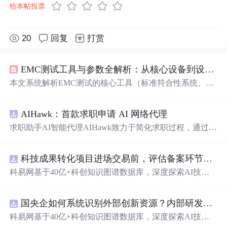
给本帖投票
20
回复
打赏
EMC测试工具与参数全解析：从核心设备到设计实践
本文系统解析EMC测试的核心工具（标准符合性系统、预
兼容诊断工具、环境模拟设备）及关键参数（限值、严酷
度等级、设备布置、性能判据），重点涵盖辐射发射与静
AIHawk：首款求职申请 AI 网络代理
电放电测试流程、常见陷阱及整改逻辑，并强调将EMC参
数融入PCB布局、器件选型与设计验证的预防性工程实
求职助手AI智能代理AIHawk致力于简化求职过程，通过自
践。
动化职位申请流程。借助人工智能，它能够帮助用户以定
制化的方式申请多个职位。
科技成果转化项目进场交易前，评估备案环节需要准备哪些材料？.docx
科易网基于40亿+科创知识图谱数据库，深度探索AI技术
在技术转移、成果转化、技术经纪、知识产权、产业创
新、科技招商等垂直领域的多样化应用场景，研究科技创
国央企如何系统识别外部创新资源？内部研发体系完善，但对外部高校、中小科技企业技术能力缺乏动态认知。.docx
新领域的AI+数智化解决方案，推动科技创新与产业创新
智能化发展。
科易网基于40亿+科创知识图谱数据库，深度探索AI技术