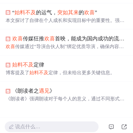
定义数组、获取数组元素、遍历数组、获取数组长度、截
取数组、替换元素、删除元素、追加元素以及在函数中使
“
始料不及
的运气，
突如其来
的
欢喜
”
用数组传参的方法。示例代码展示了各种操作的实现方
式。
本文探讨了自律在个人成长和实现目标中的重要性。强调
了自律不仅能够帮助人们克服诱惑，专注于长期目标，还
能提升个人的生活质量和职业成就。文章通过对比自律与
欢喜
传媒狂推
欢喜
首映，能成为国内成功的流媒体平台吗？
放纵的生活方式，阐述了自律如何塑造更高的人生高度。
欢喜
传媒通过“导演合伙人制”绑定优质导演，确保内容质
量，与各大平台合作设立“
欢喜
首映”专区，尝试线上线下
多渠道变现。尽管面临内容持续性、竞争激烈等问题，
欢
始料不及
定律
喜
传媒仍积极布局流媒体，以应对行业趋势变化。
博客提及了
始料不及
定律，但未给出更多关键信息。
《朗读者之
遇见
》
《朗读者》强调朗读对于每个人的意义，通过不同形式的
遇见
展现了文字与生命的结合。节目通过各种
遇见
的故
事，传递朗读带来的美好感受。
说点什么…