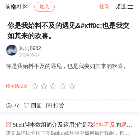
前端社区
登录
频道
加入
帖子详情
社区
前端社区
感慨
你是我始料不及的遇见&#xff0c;也是我突
如其来的欢喜。
风雨8982
2024-08-24
你是我始料不及的遇见，也是我突如其来的欢喜。
给本帖投票
27
回复
打赏
Shell脚本数组简介及运用(你是我
始料不及
的
遇见
，
该文章详细介绍了在Bashshell环境中如何操作数组，包括