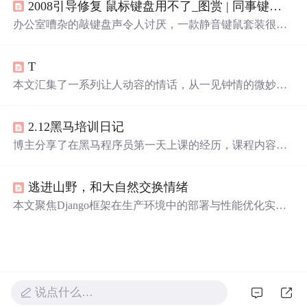
2008引导修复 鼠标键盘用不了_图赏 | 同事键盘
太吵
外，还介绍了Chrome插件SmartTabMute用于静音无关网页
声音，以及Mac应用Muzzle阻止屏幕共享时的尴尬通知弹
办公室嘈杂的敲键盘声令人讨厌，一款静音键鼠套装很有
窗。
必要。罗技近期推出MK295静音键鼠套装，有黑白两色，
配备Silent Touch技术，键盘大键静音，鼠标点击音量小。
T
键盘全尺寸，有多媒体快捷键、角度调节和防泼溅设计，
鼠标贴合手型，采用无线连接，电池续航久。
本文汇集了一系列让人动容的情话，从一见钟情的微妙到
日久生情的沉淀，每一句话都承载着深深的情感。这里有
对爱情细腻的描绘，也有对爱人深情的告白，每一段文字
2.12黑马培训日记
都能触动人心。
博主分享了在黑马程序员第一天上课的经历，课程内容尚
在初级阶段，同学们学习态度认真。宿舍环境不尽如人
意，室友生活习惯差异大，导致需要频繁换宿舍并自行打
逃进山野，和大自然交换情绪
扫。食堂物美价廉，设施有待完善。
本文聚焦Django框架在生产环境中的部署与性能优化实
践，涵盖WSGI配置、静态文件管理、数据库连接池调优、
缓存策略（如Redis集成）、HTTPS配置、Gunicorn/Uvicor
n进程管理及Nginx反向代理设置等关键技术点，旨在提升
Web应用的稳定性、并发处理能力与响应速度。
说点什么…