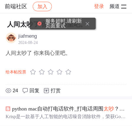
前端社区
登录
频道
加入
帖子详情
社区
前端社区
感慨
服务超时,请刷新
人间太吵了 你来我心里吧。
页面重试
jiafmeng
2024-08-24
人间太吵了 你来我心里吧。
给本帖投票
24
回复
打赏
python mac自动打电话软件_打电话周围
太吵
？这款软件为你过滤烦人的噪音
Krisp是一款基于人工智能的电话噪音消除软件，荣获Gold
enKittyAwards2018奖项。它能有效过滤背景噪音，如熊孩
子哭闹、街头嘈杂等，在Mac和Windows上简单易用。此