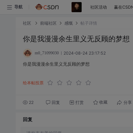
社区活动
赢在CSD
导航
社区
前端社区
感慨
帖子详情
你是我漫漫余生里义无反顾的梦想
2024-08-24 23:17:52
m0_71099030
你是我漫漫余生里义无反顾的梦想
给本帖投票
22
回复
打赏
分享
收藏
回复