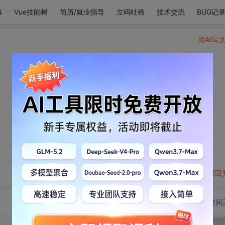
N
Vue技能树
简历/就业指导
立码吐槽
技术交流
BUG记
用AI写
转发到动态
举报
写回
切换为时间