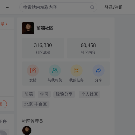
...
录
登录/注册
文章
前端社区
316,330
60,458
社区成员
社区内容
发帖
与我相关
我的任务
分享
前端
学习
经验分享
个人社区
复
北京·丰台区
社区管理员
正序