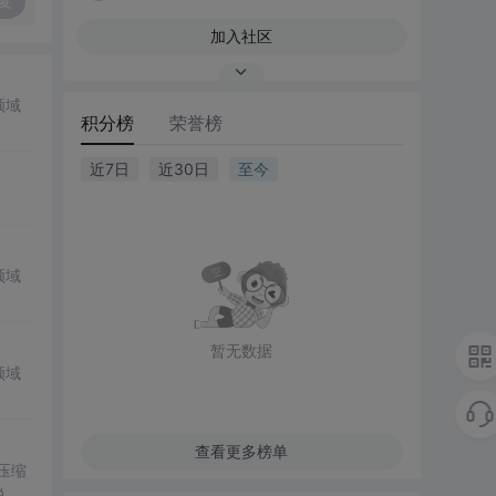
复
加入社区
领域
积分榜
荣誉榜
近7日
近30日
至今
领域
暂无数据
领域
查看更多榜单
。压缩
说