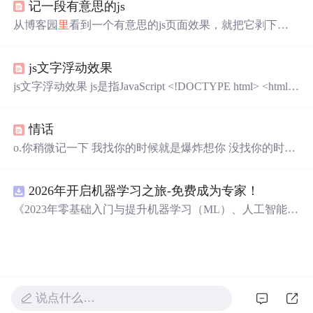
记一段有意思的js
也是我喜欢的人。3、你还小，我不忍心跟你谈恋爱。4、
我爱的人，是你。我爱你的心，愿你知晓。我爱你的情，
从博客园
里
看到一个有意思的js页面效果，就把它剥下来
比山高，比海深。我爱你的时效，一辈子有效。只想让你
了,哈哈 来源：https://www.cnblogs.com/luxd/p/9916677.html
知道，我爱你到老！5、你是遥不可及的眼前，也是近在咫
wenzi.js var json = { "msg": "success", "code": 0, "page": [ { "i
尺的天边，是十六岁到六十岁的想念。6、有一种...
js文字浮动效果
d": 229, "content": "关于想你这件事 躲得过人潮汹涌的街
却躲不过四下无人的夜" },
js文字浮动效果 js是指JavaScript <!DOCTYPE html> <html la
ng="en"> <head> <meta charset="UTF-8"> <title>文字浮动</t
itle> <style> body{ background-image: url("03.png"); } </style>
情话
o.你稍微记一下 我找你的时候就是爆炸想你 没找你的时候
就是憋着在想你2.我一直觉得如果有机会我应该是个合格
的恋人温柔大方善解人意之类的但是一不小心太喜欢你了
2026年开启机器学习之旅-免费成为专家！
所以一切搞砸了我成了幼稚又小心眼嫉妒心爆棚的讨厌鬼
3.你是最好的，如果真有人比你好，我就装作没看见。4.人
《2023年零基础入门与提升机器学习（ML）、人工智能
生路上过客很多 每个人都有各自的终点 他人向东向西向南
（AI）的全指南，涵盖最新动态与前沿技术！》
向北 而我向你5.你能不能稍微告诉我一声你想我了 小点声
只有我们两个听得见我一...
说点什么…