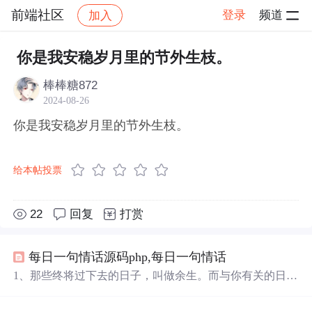
前端社区
登录
频道
加入
帖子详情
社区
前端社区
感慨
你是我安稳岁月里的节外生枝。
棒棒糖872
2024-08-26
你是我安稳岁月里的节外生枝。
给本帖投票
22
回复
打赏
每日一句情话源码php,每日一句情话
1、那些终将过下去的日子，叫做余生。而与你有关的日
子，才是未来。2、你是往日的情书，是落日的余情未了，
是路人脚下不停生长的风，是我
安稳
岁月
里
的
节外生枝
，