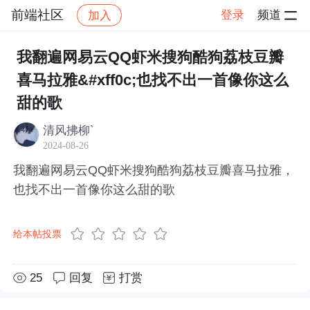
前端社区
登录
频道
加入
帖子详情
社区
前端社区
感慨
我翻遍网易云QQ虾米搜狗酷狗荔枝豆瓣
喜马拉雅&#xff0c;也找不出一首像你这么
甜的歌
清风拂柳`
2024-08-26
我翻遍网易云QQ虾米搜狗酷狗荔枝豆瓣喜马拉雅，
也找不出一首像你这么甜的歌
给本帖投票
25
回复
打赏