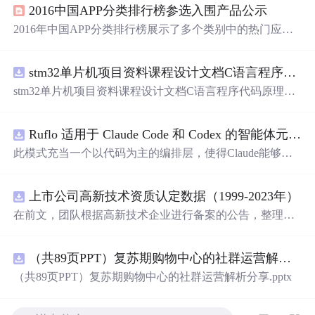
2016中国APP分类排行榜参选入围产品公示
2016年中国APP分类排行榜展示了多个类别中的热门应用
程序，覆盖创新、视频、音乐、工具等领域，并揭示了移
动互联网时代下APP市场的最新趋势。
stm32单片机项目资料课程设计文档C语言程序代码原理图电路PCB实例用单片机制作多路输入电压表
stm32单片机项目资料课程设计文档C语言程序代码原理图
电路PCB实例用单片机制作多路输入电压表
Ruflo 适用于 Claude Code 和 Codex 的智能体元框架
此模式充当一个以代码为主的编排层，使得Claude能够自
主地在递归代理周期中编写、编辑、测试和优化代码。
上市公司高新技术资质认定数据（1999-2023年）
在前文，团队根据高新技术企业进行备案的公告，整理了
高新技术企业数据库，截至2024年10月，整理高新技术企
业44.2万家 本次团队将高新技术企业数据与上市公司匹
（共89页PPT）复苏期购物中心的社群运营解析分享.pptx
配，整理上市公司-高新技术资质认定数据，包含认定次
数、初次公告等 一、数据介绍 数据名称：上市公司-高新
（共89页PPT）复苏期购物中心的社群运营解析分享.pptx
技术资质认定数据 数据年份：1999-2023年 数据样本：6.45
万条 数据来源：全国高新技术企业认定管理工作领导小组