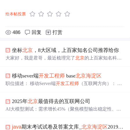
给本帖投票
486
回复
打赏
坐标
北京
，8大区域，上百家知名公司推荐给你
大家好，我是君哥，最近梳理完了
北京
的上百家知名科技
公司，今天推荐给大家。作为国家的科技中心，
北京
遍布
着各种规模的互联网公司、国企、研究院、银行系，给求
移动sever端
开发
工程师
base
北京
海淀区
职者们提供了非常多的选择机会。这些科技...
职位描述： 移动Server端
开发
工程师
（互联网方向）： 岗
位职责： 1、负责WEB端业务功能实现 2、负责程序设计
3、负责数据库设计 4、负责技术研究实现（缓存、分布、
2025年
北京
最值得去的互联网公司
计算、存储、负载均衡等） 5、负责对内、对外接口设
计、实现 7、负责推动服务的设计实现 岗位要求： 工作职
AI大模型测试：需求增长45%（聚焦模型输出稳定性、伦
责： 1、负责公司移动APP服务端后台系统
开发
和
理风险评估）。自动驾驶仿真测试：车企及供应商岗位激
增，需掌握CARLA、VTD等工具。金融科技合规测试：
java
期末考试试卷及答案文库_
北京
海淀区
2019-2020学年（上）小学期末考试试题...
受政策驱动，隐私计算、跨境支付系统测试岗薪资上浮3