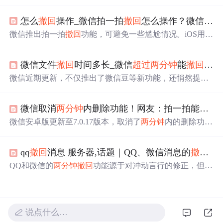
撤回
拍一拍消息。若对方版本较低或操作
超过
两分钟
则
无
法
撤回
。
怎么
撤回
操作_微信拍一拍
撤回
怎么操作？微信拍了拍
微信推出拍一拍
撤回
功能，可避免一些尴尬情况。iOS用户
需将微信更新至7.0.15版本，长按需
撤回
的“拍一拍”消息即
可
撤回
，但
撤回
时间限制为
两分钟
，
超过
则
无法
撤回
。
微信文件
撤回
时间多长_微信
超过
两分钟
能
撤回
了，
微信近期更新，不仅推出了微信豆等新功能，还悄然提升
了聊天文件的
撤回
时限至24小时内。此举引发用户热议，
一方面方便了工作沟通中的错误修正，另一方面也可能带
微信取消
两分钟
内删除功能！网友：拍一拍能
撤回
来信息流断裂的问题。
微信安卓版更新至7.0.17版本，取消了
两分钟
内的删除功
能，改为只允许
撤回
，
两分钟
后才可删除。此改动受到用
户好评，解决了误操作问题。但苹果用户尚未获得此功
qq
撤回
消息 服务器,话题｜QQ、微信消息的
撤回
为
能。
QQ和微信的
两分钟
撤回
功能源于对冲动言行的修正，但并
非所有伤害都能
撤回
。故事讲述了一个女孩频繁
撤回
对男
友的责备信息，最终导致分手，揭示了即时通讯中的沟通
风险和感情的脆弱。即使有
撤回
，但信息的影响可能已造
成不可逆的伤害。
说点什么…