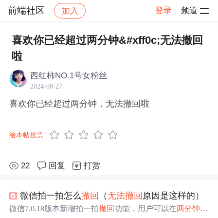
前端社区
登录
频道
加入
帖子详情
社区
前端社区
感慨
喜欢你已经超过两分钟&#xff0c;无法撤回
啦
西红柿NO.1号女粉丝
2024-08-27
喜欢你已经超过两分钟，无法撤回啦
给本帖投票
22
回复
打赏
微信拍一拍怎么
撤回
（
无法
撤回
原因是这样的）
微信7.0.18版本新增拍一拍
撤回
功能，用户可以在
两分钟
内