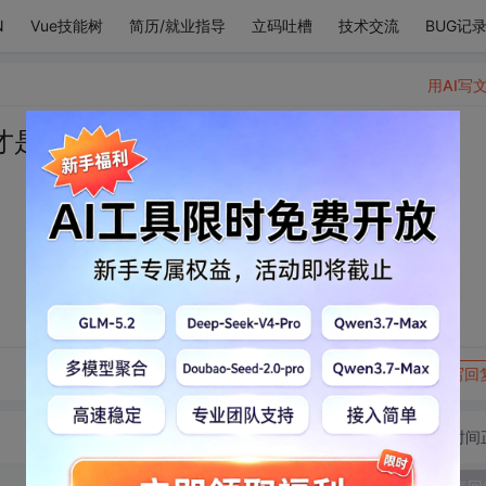
N
Vue技能树
简历/就业指导
立码吐槽
技术交流
BUG记
用AI写
才是徒劳。
转发到动态
举报
写回
切换为时间