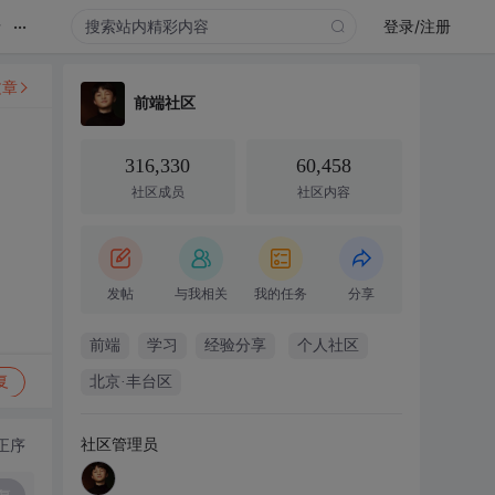
...
录
登录/注册
文章
前端社区
316,330
60,458
社区成员
社区内容
发帖
与我相关
我的任务
分享
前端
学习
经验分享
个人社区
复
北京·丰台区
社区管理员
正序