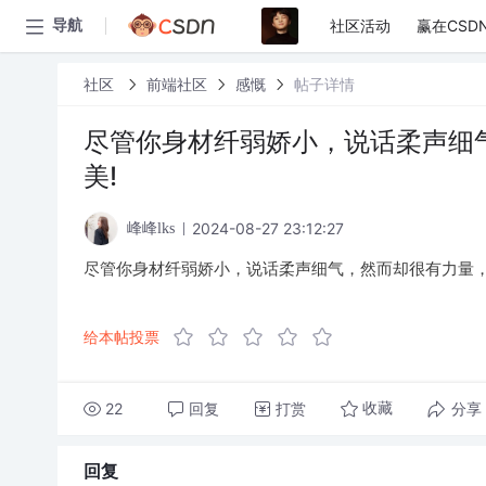
社区活动
赢在CSD
导航
社区
前端社区
感慨
帖子详情
尽管你身材纤弱娇小，说话柔声细
美!
2024-08-27 23:12:27
峰峰lks
尽管你身材纤弱娇小，说话柔声细气，然而却很有力量，
给本帖投票
22
回复
打赏
分享
收藏
回复