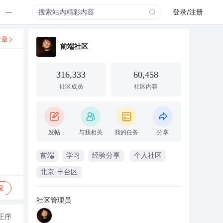
...
录
登录/注册
文章
前端社区
316,333
60,458
社区成员
社区内容
发帖
与我相关
我的任务
分享
前端
学习
经验分享
个人社区
北京·丰台区
复
社区管理员
正序