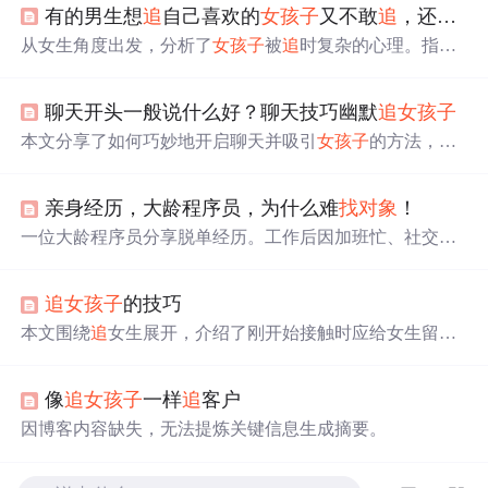
有的男生想
追
自己喜欢的
女孩子
又不敢
追
，还想人家倒
从女生角度出发，分析了
女孩子
被
追
时复杂的心理。指出
男生若喜欢女生且感觉对方也有意思，就应主动
追
求，不
要怕被拒绝，不要因自尊心过度而放弃。强调男生勇敢
追
聊天开头一般说什么好？聊天技巧幽默
追
女孩子
求，才可能收获甜蜜爱情。
本文分享了如何巧妙地开启聊天并吸引
女孩子
的方法，包
括对对方头像或签名的评论，利用星座和性格分析制造话
题，以及根据朋友圈内容进行互动。此外，文章强调了表
亲身经历，大龄程序员，为什么难
找
对象
！
达个人感受、适时推进关系、求同存异和明确意图在聊天
中的重要性，并推荐了一款交友应用觅CP，帮助提升聊天
一位大龄程序员分享脱单经历。工作后因加班忙、社交圈
和约会技巧。
窄，
找
对象
比
找
工作难。他经历多次相亲，有因自身失误
被拒，有因异地分开，也有因条件不匹配没成。最后通过
追
女孩子
的技巧
靠谱社交软件认识同地老乡，目前正在接触。
本文围绕
追
女生展开，介绍了刚开始接触时应给女生留下
有上进心、有信心和责任心等印象；
追
的阶段不能着急，
要低姿态起步、创造机会等；还阐述了“女朋友”是事实而
像
追
女孩子
一样
追
客户
非承诺，表白要水到渠成；最后强调文明恋爱，不可强
求。
因博客内容缺失，无法提炼关键信息生成摘要。