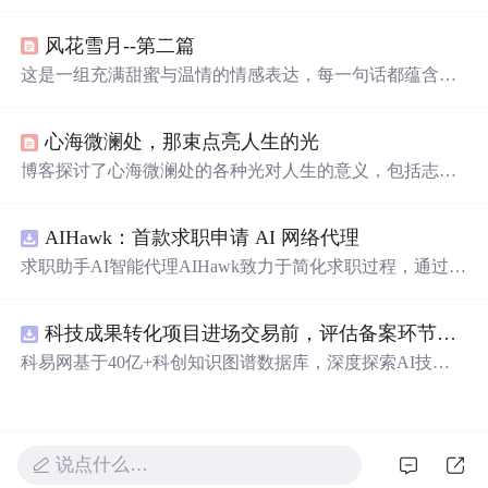
取充满创意和甜蜜的赞美语句。这些彩虹屁涵盖了从浪漫
告白到日常夸奖的各种场景，为日常生活增添乐趣。
风花雪月--第二篇
这是一组充满甜蜜与温情的情感表达，每一句话都蕴含着
深深的喜爱和温柔，适合用来向爱人传递心中的情感。这
些短句不仅表达了作者对爱情的独特见解，也展示了情感
心海微澜处，那束点亮人生的光
细腻的一面，让人感受到爱情的美好和力量。
博客探讨了心海微澜处的各种光对人生的意义，包括志之
光、情之光、慧之光等。这些光能驱散阴霾、指引方向、
赋予勇气，还能让人善借外力，共同成长，照亮自己也温
AIHawk：首款求职申请 AI 网络代理
暖世界。
求职助手AI智能代理AIHawk致力于简化求职过程，通过自
动化职位申请流程。借助人工智能，它能够帮助用户以定
制化的方式申请多个职位。
科技成果转化项目进场交易前，评估备案环节需要准备哪些材料？.docx
科易网基于40亿+科创知识图谱数据库，深度探索AI技术
在技术转移、成果转化、技术经纪、知识产权、产业创
新、科技招商等垂直领域的多样化应用场景，研究科技创
新领域的AI+数智化解决方案，推动科技创新与产业创新
智能化发展。
说点什么…