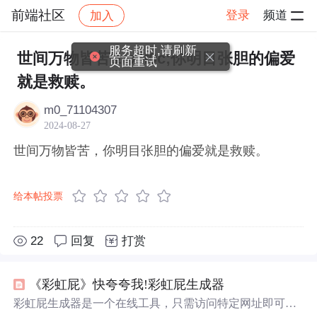
前端社区
登录
频道
加入
帖子详情
社区
前端社区
感慨
服务超时,请刷新
世间万物皆苦&#xff0c;你明目张胆的偏爱
页面重试
就是救赎。
m0_71104307
2024-08-27
世间万物皆苦，你明目张胆的偏爱就是救赎。
给本帖投票
22
回复
打赏
《彩虹屁》快夸夸我!彩虹屁生成器
彩虹屁生成器是一个在线工具，只需访问特定网址即可获