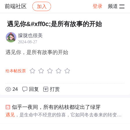
前端社区
登录
频道
加入
帖子详情
社区
前端社区
感慨
遇见你&#xff0c;是所有故事的开始
朦胧也很美
2024-08-27
遇见你，是所有故事的开始
给本帖投票
24
回复
打赏
似乎一夜间，所有的枯枝都绽出了绿芽
遇见
，是生命中不经意的惊喜，它如同冬去春来的转变，
无需预约，却深刻动人。本文探讨了
遇见
的禅意，以及它
如何在人生旅途中留下深刻的印记，引发心灵的碰撞，无