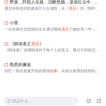
野派，阡陌人生路，泪断愁肠，滚滚红尘中，情留心房
论是短暂的邂逅还是长久的相伴，每一次
遇见
都可能成为
一段
故事
的开始。
通过孙燕姿的歌曲探讨人生感悟，从《
遇见
》到《我怀恋
的》，再到《开始懂了》，每首歌都承载着不同的
故事
和
情感。文章通过歌词反映了作者对缘分、青春及人生道路
小黑
的独特见解。
一位有着社交恐惧的女生通过网络
遇见
了她的另一半——
小黑，两人从网友发展为伴侣的
故事
。在14年前的一个生
日群里，两人因共同的兴趣爱好开始交流，小黑的真诚和
《朗读者之
遇见
》
独特性格逐渐吸引了她，最终两人在上海人民广场见面并
开始了共同的生活。
《朗读者》强调朗读对于每个人的意义，通过不同形式的
遇见
展现了文字与生命的结合。节目通过各种
遇见
的
故事
，传递朗读带来的美好感受。
熟悉的邂逅
回忆一段在初夏开始的爱情
故事
，从初次相遇的惊艳到毕
业后的分离，再到多年后的意外重逢，每一次的
遇见
都如
同清风细语，让人沉醉。即使经历了时间的洗礼，那份独
特的情感依然在心中激荡，让人愿意勇敢地面对未来。
说点什么…