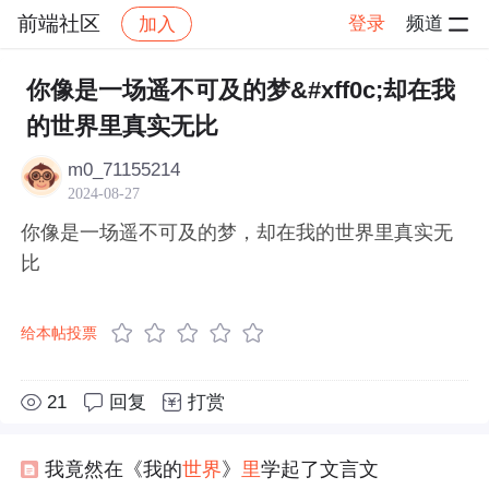
前端社区
登录
频道
加入
帖子详情
社区
前端社区
感慨
你像是一场遥不可及的梦&#xff0c;却在我
的世界里真实无比
m0_71155214
2024-08-27
你像是一场遥不可及的梦，却在我的世界里真实无
比
给本帖投票
21
回复
打赏
我竟然在《我的
世界
》
里
学起了文言文