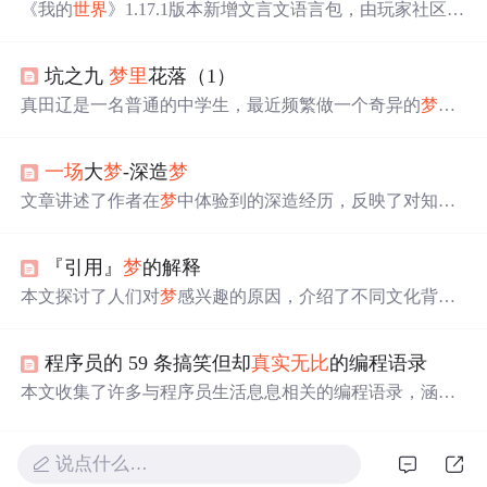
《我的
世界
》1.17.1版本新增文言文语言包，由玩家社区贡
献并经官方收录。玩家在游戏中体验到独特的古代汉语界
面，如金林檎、鞍鞯等文言词汇。尽管部分翻译引发争
坑之九
梦
里
花落（1）
议，但也激发了广泛讨论与兴趣。
真田辽是一名普通的中学生，最近频繁做一个奇异的
梦
：
身穿赤红如烈焰的铠甲，手持双剑与敌人战斗。尽管
梦
境
极为
真实
，但辽清楚这只是幻想，他的生活依旧平凡。
一场
大
梦
-深造
梦
文章讲述了作者在
梦
中体验到的深造经历，反映了对知识
的追求和职场压力之间的矛盾。尽管现实中的进修可能复
杂，但作者认为自学和职场学习同样有价值。
梦
想中的德
『引用』
梦
的解释
国留学象征着对知识的热情，而面对现实，作者提倡保持
求知欲，勇于接受挑战并寻找个人成长的机会。
本文探讨了人们对
梦
感兴趣的原因，介绍了不同文化背景
下对
梦
的意义的看法。包括
梦
是预兆、灵魂出游、虚幻现
实等观点，还提及
梦
与身心活动的关系，如反映身体病
程序员的 59 条搞笑但却
真实
无比
的编程语录
变、思想情绪等。最后指出弗洛伊德建立了
梦
的科学理
论，但
梦
的研究仍面临证实难题。
本文收集了许多与程序员生活息息相关的编程语录，涵盖
了软件开发、代码维护、调试纠错等多个方面。这些语录
既幽默又
真实
地反映了程序员的工作日常。
说点什么…