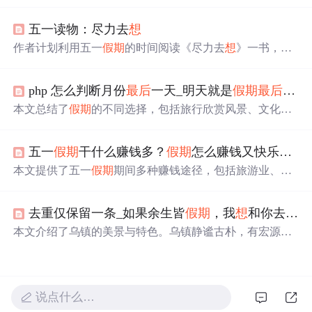
止以及悔恨
假期
流逝的原因。指出工业社会的时间观念、
社会制度和工作压力影响了我们对
假期
的感受。还给出赶
五一读物：尽力去
想
走“工作倦怠”的小指南，如打破思维定式、不把“忙”与
“闲”对立等。
作者计划利用五一
假期
的时间阅读《尽力去
想
》一书，以
此来丰富自己的
假期
生活。
php 怎么判断月份
最后
一天_明天就是
假期
最后
一天
本文总结了
假期
的不同选择，包括旅行欣赏风景、文化体
验、家庭活动及个人放松时光，祝大家
假期
愉快。
五一
假期
干什么赚钱多？
假期
怎么赚钱又快乐，而不是全家去花钱出去玩买快乐？
本文提供了五一
假期
期间多种赚钱途径，包括旅游业、交
通运输业、零售业、餐饮业和娱乐业等传统行业，以及在
线写作、网络营销等新兴兼职工作。作者还强调了发掘个
去重仅保留一条_如果余生皆
假期
，我
想
和你去乌镇定居！
人兴趣、发挥技能和制定计划的重要性，确保在赚钱的同
时享受
假期
。
本文介绍了乌镇的美景与特色。乌镇静谧古朴，有宏源泰
染坊、晴耕雨读书院等景点，还有露天电影院可看怀旧电
影。夜游西栅能感受市井水乡，当地有红烧羊肉等美食，
还适合品茶。作者表示若余生皆
假期
，
想
在乌镇定居。
说点什么…