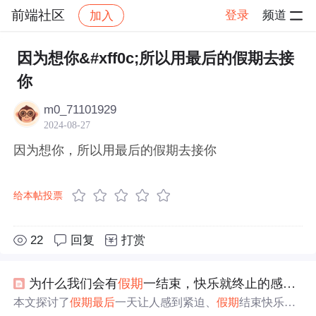
前端社区
登录
频道
加入
帖子详情
社区
前端社区
感慨
因为想你&#xff0c;所以用最后的假期去接
你
m0_71101929
2024-08-27
因为想你，所以用最后的假期去接你
给本帖投票
22
回复
打赏
为什么我们会有
假期
一结束，快乐就终止的感觉？
本文探讨了
假期
最后
一天让人感到紧迫、
假期
结束快乐终