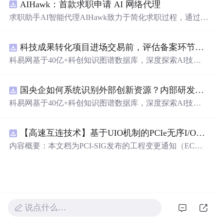
AIHawk：首款求职申请 AI 网络代理
求职助手AI智能代理AIHawk致力于简化求职过程，通过自
动化职位申请流程。借助人工智能，它能够帮助用户以定
制化的方式申请多个职位。
科技成果转化项目进场交易前，评估备案环节需要准备哪些材料？.docx
科易网基于40亿+科创知识图谱数据库，深度探索AI技术
在技术转移、成果转化、技术经纪、知识产权、产业创
新、科技招商等垂直领域的多样化应用场景，研究科技创
国央企如何系统识别外部创新资源？内部研发体系完善，但对外部高校、中小科技企业技术能力缺乏动态认知。.docx
新领域的AI+数智化解决方案，推动科技创新与产业创新
智能化发展。
科易网基于40亿+科创知识图谱数据库，深度探索AI技术
在技术转移、成果转化、技术经纪、知识产权、产业创
新、科技招商等垂直领域的多样化应用场景，研究科技创
【高速互连技术】基于UIO机制的PCIe无序I/O扩展：多路径架构下内存请求的高性能传输与排序控制方案设计
新领域的AI+数智化解决方案，推动科技创新与产业创新
智能化发展。
内容概要：本文档为PCI-SIG发布的工程变更通知（EC
N），介绍了名为“无序输入/输出（Unordered I/O, UIO）”
的新功能，旨在解决传统PCI/PCIe架构中严格的顺序传输
规则对多路径拓扑和高性能IO系统的限制。UIO基于Flit模
式，定义了一套新的TLP（事务层包）类型和规则，允许
请求方（Requester）自主管理数据顺序，支持多路径路
说点什么…
由、提升系统效率并兼容现有生产者-消费者模型。文档详
细说明了UIO