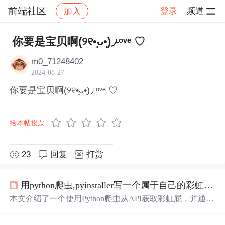
前端社区
登录
频道
加入
帖子详情
社区
前端社区
感慨
你要是宝贝啊(୨୧•͈ᴗ•͈)◞︎ᶫᵒᵛᵉ ♡
m0_71248402
2024-08-27
你要是宝贝啊(୨୧•͈ᴗ•͈)◞︎ᶫᵒᵛᵉ ♡
给本帖投票
23
回复
打赏
用python爬虫,pyinstaller写一个属于自己的彩虹屁生成器！（链接在文末自取）
本文介绍了一个使用Python爬虫从API获取彩虹屁，并通过
tkinter模块创建GUI的彩虹屁生成器。该程序经pyinstaller打
包后，可在无Python环境下运行。