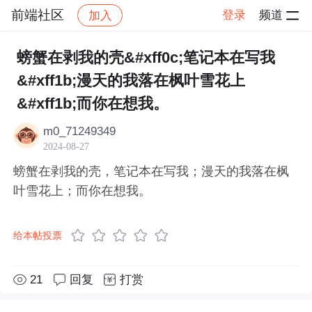
前端社区
登录
频道
加入
帖子详情
社区
前端社区
感慨
螃蟹在剥我的壳&#xff0c;笔记本在写我
&#xff1b;漫天的我落在枫叶雪花上
&#xff1b;而你在想我。
m0_71249349
2024-08-27
螃蟹在剥我的壳，笔记本在写我；漫天的我落在枫
叶雪花上；而你在想我。
给本帖投票
21
回复
打赏