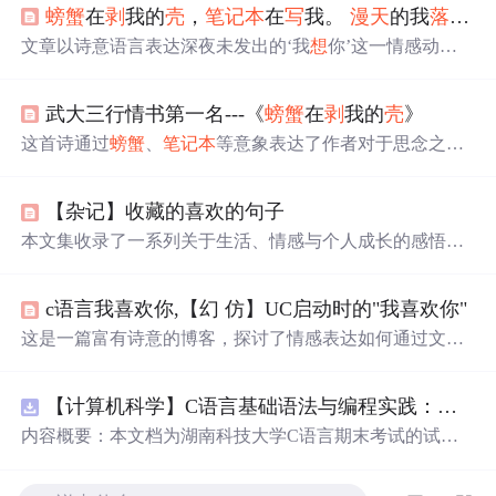
螃蟹
在
剥
我的
壳
，
笔记本
在
写
我。
漫天
的我
落
在
枫
文章以诗意语言表达深夜未发出的‘我
想
你’这一情感动
作，聚焦于数字通信场景下的心理延迟与克制，体现即时
通讯工具中消息发送行为与情感表达之间的张力，涉及用
武大三行情书第一名---《
螃蟹
在
剥
我的
壳
》
户交互、输入延迟、情感计算及人机交互中的心理建模等
信息技术相关要素。
这首诗通过
螃蟹
、
笔记本
等意象表达了作者对于思念之情
的独特理解。作者
想
象如果将世界颠倒，是否就能引起对
方的注意与思念。全文通过浪漫且富有
想
象力的语言展现
【杂记】收藏的喜欢的句子
了深深的思念之情。
本文集收录了一系列关于生活、情感与个人成长的感悟，
探讨了如何面对生活中的困难，如何理解真实的自我，以
及如何在复杂的世界中寻找内心的平静。文章通过生动的
c语言我喜欢你,【幻 仿】UC启动时的"我喜欢你"
例子和个人经历，鼓励读者在逆境中坚强，珍惜那些给予
我们温暖和支持的人。
这是一篇富有诗意的博客，探讨了情感表达如何通过文字
和信息技术融合，如
枫叶
、
雪花
象征的浪漫，与现代技术
如
笔记本
、
螃蟹
和编程语言相映成趣，展示了作者在数字
【计算机科学】C语言基础语法与编程实践：湖南科技大学期末考试核心知识点解析
化世界中对情感的独特解读。
内容概要：本文档为湖南科技大学C语言期末考试的试题
库，主要包含多套选择题，涵盖C语言的基础知识点，如
基本数据类型、运算符与表达式、控制结构（if、switch、