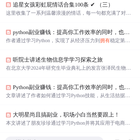
追星女孩彩虹屁情话合集100条 ✔︎ （三）
这里收集了一系列温馨浪漫的情话，每一句都充满了对爱
的细腻描绘，从月光到星光，从微笑到眼神，每一刻的感
动都被精心记录下来。
python副业赚钱：提高你工作效率的同时，也提高你的收入
作者通过学习Python，实现了从经济压力到
拥有
稳定第二
收入的转变。她在电商公司担任线上运营助理，利用Pytho
n提高了工作效率。文章强调Python在财务、人力资源等领
听院士讲述生物信息学学习探索之旅
域应用，以及学习Python需要的决心和实践操作的重要
性。
在北京大学2024年研究生毕业典礼上的发言张泽民生物医
学前沿创新中心主任、中国科学院院士亲爱的同学们、老
师们，各位来宾，大家好！今天是一个特别的日子，我非
Python副业赚钱：提高你工作效率的同时，也能提高你的收入！
常荣幸能作为教师代表，在这个庄重而喜悦的时刻，与大
家一同见证同学们的重要里程碑。首先，让我们一起向今
文章讲述了作者如何通过学习Python技能，从生活拮据到
天的主角——所有即将毕业的研究生们，表示最热烈的祝
实现财务改善的过程。作者提到Python在提高工作效率上
贺！即将告别燕园，你们的心情也许是复杂的，既有憧
的应用，如财务整理、工资条分发，并分享了免费的学习
憬，也有不舍，可能还带点迷茫。研究生毕业意味着你...
大明星尚且搞副业，职场小白当然要跟上！
资源，鼓励他人通过学习Python找到额外的收入来源。
本文讲述了朋友珍珍通过学习Python并将其应用于电商运
营，实现副业收入增长的故事。她分享了如何利用Python
进行数据分析、竞品研究和日常生活的自动化，强调了Pyt