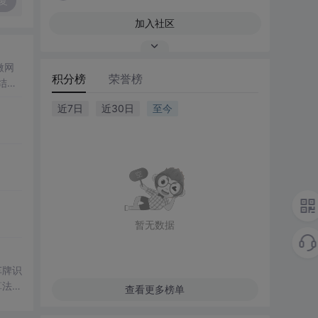
复
加入社区
微网
积分榜
荣誉榜
结合
成电
近7日
近30日
至今
仿真
合
设计
解系统
暂无数据
车牌识
算法，
查看更多榜单