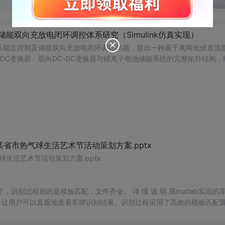
发表回
储能双向充放电闭环调控体系研究（Simulink仿真实现）
压稳定控制及储能双向充放电闭环调控问题，提出一种基于离网光伏直流
-DC变换器、双向DC-DC变换器与锂离子电池储能系统的完整拓扑结构，
调节能力，实现对功率供需失衡的有效抑制。系统采用分层控制架构，集
突变等动态工况下维持母线电压稳定。在Simulink环境中搭建全系统
著提升了微网在无外部电网支撑下的自主运行能力和电能质量水平。; 适
气工程及相关专业研究生、科研人员，以及从事光伏储能系统、直流微网
网中的能量管理与动态响应优化提供理论支持与仿真验证平台。; 阅读建
PPT控制算法、储能双向变换器的双闭环控制结构及其参数整定方法，深入理
某省市热气球生活艺术节活动策划方案.pptx
球生活艺术节活动策划方案.pptx
明了，识别过程用的是模板匹配，文件齐全。 详 情 说 明 用matlab实现的
，让用户可以直观地查看车牌识别结果。识别过程采用了高效的模板匹配
户可以轻松进行车牌识别任务。