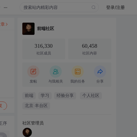
...
录
登录/注册
文章
前端社区
316,330
60,458
社区成员
社区内容
发帖
与我相关
我的任务
分享
前端
学习
经验分享
个人社区
复
北京·丰台区
社区管理员
正序