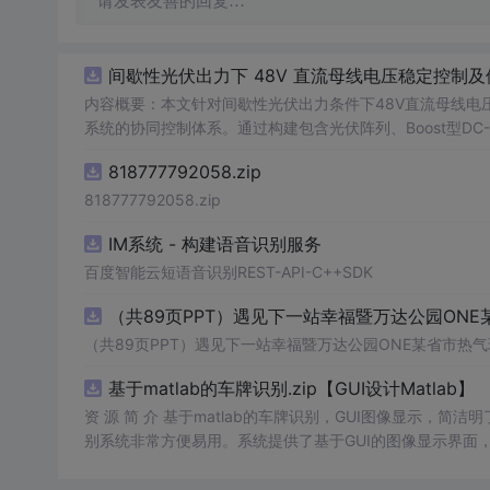
请发表友善的回复…
间歇性光伏出力下 48V 直流母线电压稳定控制及
内容概要：本文针对间歇性光伏出力条件下48V直流母线电
系统的协同控制体系。通过构建包含光伏阵列、Boost型DC
光伏最大功率点跟踪（MPPT）技术和储能系统的双向功率
818777792058.zip
压外环与电流内环双闭环控制策略，确保在光照强度波动、负载
模型，验证了控制策略在多种扰动场景下的有效性与鲁棒性，显
818777792058.zip
人群：具备电力电子、自动控制与新能源系统基础知识的电
IM系统 - 构建语音识别服务
与仿真的工程技术人员。; 使用场景及目标：①用于教学与科研中离网型光伏直流微网系统的建模与仿真分析；②指导实际工程中48V直
流微网的电压稳定控制与储能协调管理方案设计；③为新能源微
百度智能云短语音识别REST-API-C++SDK
议：建议结合Simulink仿真模型同步学习，重点关注M
（共89页PPT）遇见下一站幸福暨万达公园ONE
在不同扰动工况下的响应特性与控制逻辑设计原理。
（共89页PPT）遇见下一站幸福暨万达公园ONE某省市热气
基于matlab的车牌识别.zip【GUI设计Matlab】
资 源 简 介 基于matlab的车牌识别，GUI图像显示，简洁
别系统非常方便易用。系统提供了基于GUI的图像显示界面
确保识别准确率。此外，系统提供的文件也非常齐全，让用