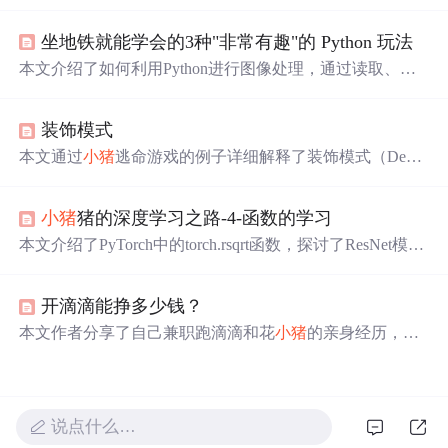
奇、更换图片背景色、图片切分及生成动态二维码，旨在
激发学习兴趣。
坐地铁就能学会的3种"非常有趣"的 Python 玩法
本文介绍了如何利用Python进行图像处理，通过读取、缩
放、灰度转换、二值化处理、腐蚀
膨
胀
等步骤，实现了
小
猪
佩奇图像的背景色替换。作者展示了具体的代码实现，
装饰模式
并给出了最终效果。通过这个实例，读者可以了解到Pytho
n在图像处理领域的应用。
本文通过
小猪
逃命游戏的例子详细解释了装饰模式（Decor
ator）在增强对象功能方面的灵活性，相较于类继承，装饰
模式能更有效地扩展类的功能，避免了子类数量的
膨
胀
。
小猪
猪的深度学习之路-4-函数的学习
文中展示了如何通过装饰模式动态地给游戏对象添加如保
护罩、加速、游泳等特性，以及如何通过不同的装饰组合
本文介绍了PyTorch中的torch.rsqrt函数，探讨了ResNet模型
实现功能的多样化。
中replace_stride_with_dilation参数的作用，详细解析了Batch
Norm2d层的计算公式，包括FrozenBatchNorm2d的特点，
开滴滴能挣多少钱？
并讲解了IntermediateLayerGetter用于获取模型特定层输出
的方法。
本文作者分享了自己兼职跑滴滴和花
小猪
的亲身经历，通
过计算详细分析了兼职司机的日收入和潜在年收入，并通
过与其他司机的交流提供了行业平均收入的估算。文章还
穿插了乘客故事，展现了滴滴司机工作中遇见的各种人生
百态。
说点什么…