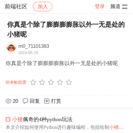
前端社区
登录
频道
加入
帖子详情
社区
前端社区
感慨
你真是个除了膨膨膨膨胀以外一无是处的
小猪呢
m0_71101383
2024-08-28
你真是个除了膨膨膨膨胀以外一无是处的小猪呢
给本帖投票
20
回复
打赏
小猪
佩奇的4种python玩法
本文介绍如何使用Python进行趣味编程，包括绘制
小猪
佩