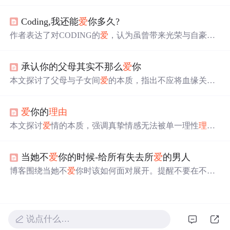
到独立创作的心路历程。歌曲由晨熙本人谱曲，融合了深
厚的演唱功底，展现了对
爱
情的深切感悟。
Coding,我还能
爱
你多久?
作者表达了对CODING的
爱
，认为虽曾带来光荣与自豪，
但社会发展变化，
爱
可能无法长久。不
爱
的
理由
因人而
异，引发对停止
爱
CODING原因的思考。
承认你的父母其实不那么
爱
你
本文探讨了父母与子女间
爱
的本质，指出不应将血缘关系
等同于
爱
。通过真实故事，阐述了一些父母可能并不
爱
子
女的情况及其对子女成长的影响。
爱
你的
理由
本文探讨
爱
情的本质，强调真挚情感无法被单一理性
理由
所定义或穷尽；指出过度追问
爱
的
理由
可能导致情感异
化，主张
爱
本身即是最根本的动因；文中通过诗意类比
当她不
爱
你的时候-给所有失去所
爱
的男人
（如地球自转、地域归属）说明某些深层联结具有先验性
与不可还原性，呼应信息技术中‘默认行为’‘底层协议’‘无条
博客围绕当她不
爱
你时该如何面对展开。提醒不要在不开
件触发机制’等隐喻性概念。
心或遇麻烦时打搅她，不要讲琐事、流泪等，不要计较付
出回报，要保持自信、祝福她，还提到
爱
没有永远，应拥
抱回忆，相信会有属于自己的
爱
。
说点什么…