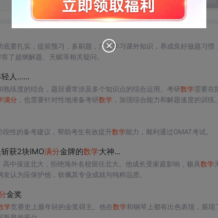
发表回
功底要扎实，提前预习，多刷题，广泛学习课外知识，养成良好做题习惯
解答了超纲解题、天赋等相关疑问。
轻人……
和熟练度的结合，题目通常涉及多个知识点的综合运用。考研
数学
需要在
学
满分
，也需要针对性地准备考研
数学
，加强综合能力和解题速度的训练
阶段性的备考建议，帮助考生有效提升
数学
能力，顺利通过GMAT考试。
获2块IMO
满分
金牌的
数学
大神...
，高中保送北大，拒绝海外名校留任北大。他成长受家庭影响，极具
数学
网友认为应保护他，钦佩其专业成就与纯粹品质。
分
金奖
数学
竞赛史上最年轻的金奖得主。他在
数学
和钢琴上都有出色表现，展现
掘新星的平台。