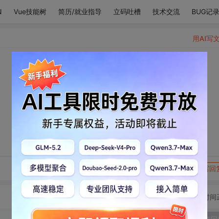
N
Vue技能树
简历/就业指导
立码吐槽
技术交流
BUG记
用AI写
转发到动态
举报
写回
切换为时间