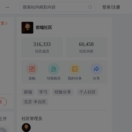
...
录
登录/注册
文章
前端社区
316,333
60,458
社区成员
社区内容
发帖
与我相关
我的任务
分享
前端
学习
经验分享
个人社区
复
北京·丰台区
社区管理员
正序