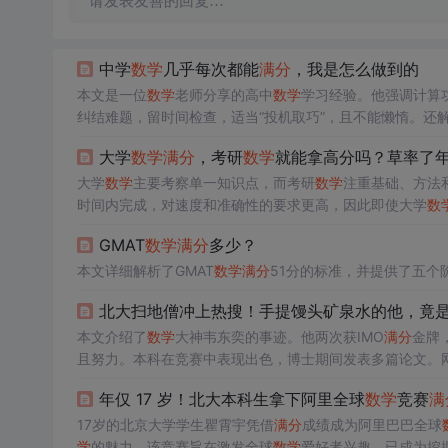
请发表友善的回复…
中学
数学
几乎每次都能
满分
，我是怎么做到的
本文是一位
数学
老师分享的高中
数学
学习经验。他强调计算
纠结难题，留时间检查，适当“投机取巧”，且不能懒惰。还
大学
数学
满分
，考研
数学
就能拿高分吗？草率了年
大学
数学
主要考察单一知识点，而考研
数学
注重基础、方法
时间内完成，对速度和准确性的要求更高，因此即使大学
数
GMAT
数学
满分
多少？
本文详细解析了GMAT
数学
满分
51分的标准，并提供了五个
北大扫地僧冲上热搜！手提馒头矿泉水的他，竟是斩
本文介绍了
数学
大神韦东奕的事迹。他两次获IMO
满分
金牌
且努力。本科在竞赛中表现出色，博士期间发表多篇论文。
年仅 17 岁！北大本科生拿下阿里全球
数学
竞赛
满
17岁的北京大学学生瞿霄宇凭借
满分
成绩成为阿里巴巴全球
学
的魅力。该竞赛旨在激发全球
数学
爱好者兴趣，已成为挖