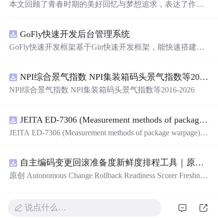
本文回顾了青春时期的美好回忆与梦想追求，表达了作者
对青春逝去的感慨及对未来生活的期许。
GoFly快速开发后台管理系统
GoFly快速开发框架基于Gin快速开发框架，能快速搭建应
用、框架底层完善、丰富代码仓插件、快速开发数据大
屏、物联网平台、OA流程审批、工作流引擎、商城、微信
NPI综合景气指数 NPI集装箱码头景气指数等2016-2026
管理后台等。api文档管理并一键生成api接口代码，一键生
成 CRUD前后端代码丰富组件，基于 Gin和 Vue3的Arco D
NPI综合景气指数 NPI集装箱码头景气指数等2016-2026
esign的快速后台开发框架，基于JWT接口验证和Auth验证
的权限管理系统,附件管理系统，天生支持saas架构。本着
大道至简思想，接口单层设计，开发简单，极易上手、代
JEITA ED-7306 (Measurement methods of package warpage).pdf
码可读性和可维护性好、得益于Go优秀性能框架性能和并
JEITA ED-7306 (Measurement methods of package warpage).p
发都很优秀、需要硬件资源很小。
df
自主编码变更回滚准备度新鲜度排程工具｜原创源码+测试+离线报告
原创 Autonomous Change Rollback Readiness Scorer Freshnes
s Schedule 工具：围绕“根据提交边界、迁移影响、测试覆
盖、特性开关、备份和人工接管入口评估自主变更回滚准
备度”的结果，按风险、变化速度、证据有效期和负责人安
说点什么…
排周期复核；本地网页、JSON/HTML/SVG报告、测试与