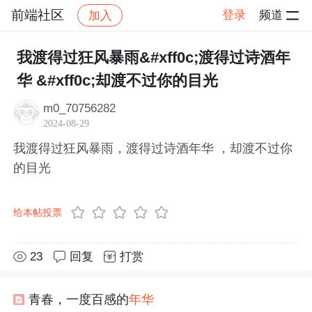
前端社区
登录
频道
加入
帖子详情
社区
前端社区
感慨
我渡得过狂风暴雨&#xff0c;渡得过诗酒年
华 &#xff0c;却渡不过你的目光
m0_70756282
2024-08-29
我渡得过狂风暴雨，渡得过诗酒年华 ，却渡不过你
的目光
给本帖投票
23
回复
打赏
青春，一度百感的
年华