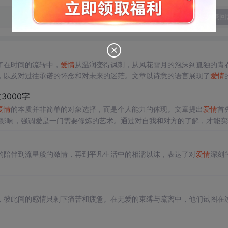
发表回
了在时间的流转中，
爱情
从温润变得讽刺，从风花雪月的泡沫到孤独的青
，以及对过往承诺的怀念和对未来的迷茫。文章以诗意的语言展现了
爱情
000字
爱情
的本质并非简单的对象选择，而是个人能力的体现。文章提出
爱情
首
子的影响，强调爱是一门需要修炼的艺术。通过对自我和对方的了解，才能实
的陪伴到流星般的激情，再到平凡生活中的相濡以沫，表达了对
爱情
深刻
，彼此间的感情只剩下痛苦和疲惫。在无爱的束缚与疏离中，他们试图在