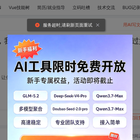
N
Vue技能树
简历/就业指导
立码吐槽
技术交流
BUG记
用AI写
服务超时,请刷新页面重试
，我怕我做的不够好，让你觉得爱情也不过
，让你觉得爱情也不过如此
转发到动态
举报
写回
切换为时间