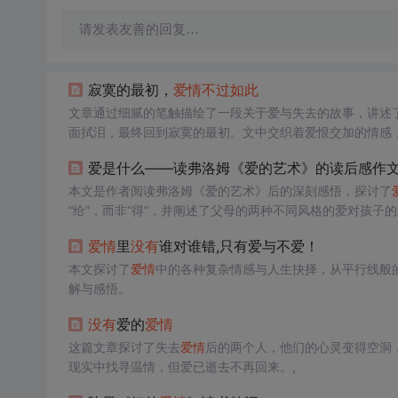
请发表友善的回复…
寂寞的最初，
爱情
不过如此
文章通过细腻的笔触描绘了一段关于爱与失去的故事，讲述
面拭泪，最终回到寂寞的最初。文中交织着爱恨交加的情感
杂性和人生的无常。
爱是什么——读弗洛姆《爱的艺术》的读后感作文3
本文是作者阅读弗洛姆《爱的艺术》后的深刻感悟，探讨了
“给”，而非“得”，并阐述了父母的两种不同风格的爱对孩
正的尊重和关怀，形成成熟的
爱情
观。
爱情
里
没有
谁对谁错,只有爱与不爱！
本文探讨了
爱情
中的各种复杂情感与人生抉择，从平行线般
解与感悟。
没有
爱的
爱情
这篇文章探讨了失去
爱情
后的两个人，他们的心灵变得空洞
现实中找寻温情，但爱已逝去不再回来。,