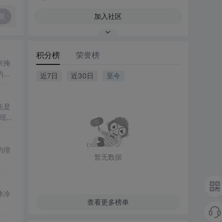
复
加入社区
积分榜
荣誉榜
衣掩
的复
近7日
近30日
至今
先是
现真
的理
暂无数据
冰冷
查看更多榜单