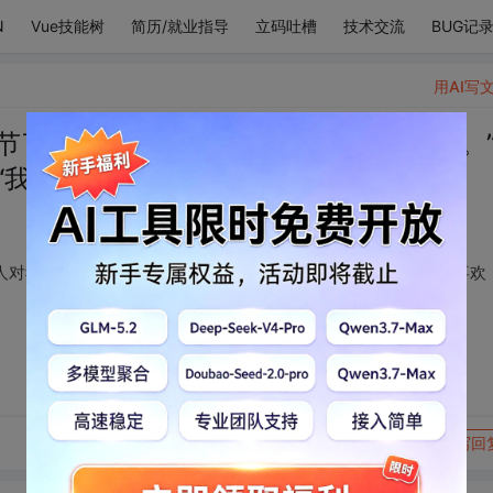
N
Vue技能树
简历/就业指导
立码吐槽
技术交流
BUG记
用AI写
节了吗？可我好想有人对我说:“我喜欢你。
“我也喜欢你。”
对我说:“我喜欢你。”哪怕是骗我的，我也会笑着跟你说:“我也喜欢
转发到动态
举报
写回