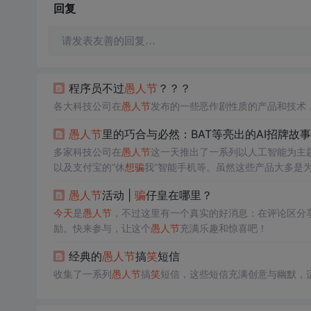
回复
请发表友善的回复…
程序员不过
愚人节
？？？
各大科技公司在
愚人节
发布的一些恶作剧性质的产品和技术，
愚人节
里的巧合与必然：BAT等亮出的AI招牌故事
多家科技公司在
愚人节
这一天推出了一系列以人工智能为主题
以及支付宝的“休
想
骗
我”智能手机等。虽然这些产品大多是
愚人节
活动 |
骗
仔皇在哪里？
今天
是
愚人节
，不过这里有一个真实的好消息：在评论区分享
励。快来参与，让这个
愚人节
充满乐趣和惊喜吧！
经典的
愚人节
搞
笑
短信
收集了一系列
愚人节
搞
笑
短信，这些短信充满创意与幽默，