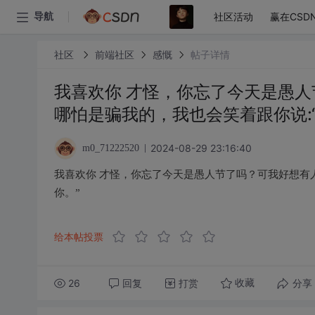
社区活动
赢在CSD
导航
社区
前端社区
感慨
帖子详情
我喜欢你 才怪，你忘了今天是愚人
哪怕是骗我的，我也会笑着跟你说:
2024-08-29 23:16:40
m0_71222520
我喜欢你 才怪，你忘了今天是愚人节了吗？可我好想有人
你。”
给本帖投票
26
回复
打赏
分享
收藏