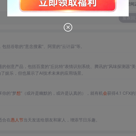
切换为时间
发表回
包括谷歌的“意念搜索”、阿里的“云计蒜”等。
的创意产品，包括百度的“丘比特”表情识别系统、腾讯的“风味探测器”美食
为了娱乐，但也展示了AI技术未来的应用场景。
你的“梦
想
”（或许是幽默的，或许是认真的），就有机
会
获得4.1 CFX
适合在
愚人节
当天发送给朋友和家人，增添节日乐趣。