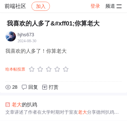
前端社区
登录
频道
加入
帖子详情
社区
前端社区
感慨
我喜欢的人多了&#xff01;你算老大
hjhs673
2024-08-30
我喜欢的人多了！你算老大
给本帖投票
28
回复
打赏
老大
的扒鸡
文章讲述了作者在大学时期对于室友
老大
分享德州扒鸡的
独特记忆，这不仅是食物的诱惑，更是友情的考验和智慧
的体现。文章通过比喻和故事叙述，展现了作者的坚持和