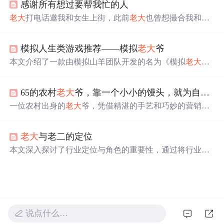
感谢所有想过要帮我忙的人
室友间的情感纽带。
老大
打电话邀我和女生上街，此前
老大
也曾想撮合我和该
女生。我对女生没感觉，因她外表非我
喜欢
类型，且初次
见面她有些行为让我印象不佳。我认为找结婚对象不能牵
模拟人生类游戏推荐——模拟
老大
爷
强，虽想有女友但不想轻率决定，最终拒绝了这次机会。
本文介绍了一款由模拟山羊团队开发的名为《模拟
老大
爷》的游戏，玩家扮演一位被踢出养老院的老人，通过寻
找退休券重返养老院。游戏融合无厘头元素，支持多人联
65的农村
老大
爷，靠一个小小的馒头，就为自己孙子买了一套房！
机，挑战丰富且与场景紧密相关，强调老龄角色的脆弱性
与乐趣。
一位农村出身的
老大
爷，凭借精湛的手艺和巧妙的营销策
略，将普通的馒头生意做得风生水起，甚至在当地购买了
房产。通过免费赠送馒头吸引年轻人，结合会员制度锁定
老大
与老二的定位
客户，
老大
爷成功转型为当地知名的馒头王，月营业额高
达15万。
本文深入探讨了行业定位与角色的重要性，通过将行业
老
大
与老二的营销策略对比，揭示了两者在强调责任与情
感、人群细分与目标定位上的差异。文章进一步阐述了职
场新人在定位自己角色时，应借鉴行业
老大
的智慧，坚守
道德底线，避免恶性竞争，以长远发展为目标。
说点什么…