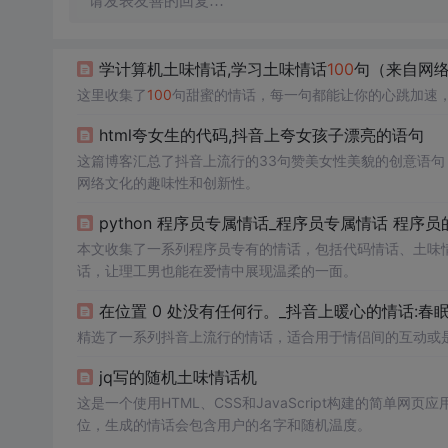
请发表友善的回复…
学计算机土味情话,学习土味情话
100
句（来自网
这里收集了
100
句甜蜜的情话，每一句都能让你的心跳加速
html夸女生的代码,抖音上夸女孩子漂亮的语句
这篇博客汇总了抖音上流行的33句赞美女性美貌的创意语
网络文化的趣味性和创新性。
python 程序员专属情话_程序员专属情话 程序
本文收集了一系列程序员专有的情话，包括代码情话、土味
话，让理工男也能在爱情中展现温柔的一面。
在位置 0 处没有任何行。_抖音上暖心的情话:
精选了一系列抖音上流行的情话，适合用于情侣间的互动或
jq写的随机土味情话机
这是一个使用HTML、CSS和JavaScript构建的简
位，生成的情话会包含用户的名字和随机温度。