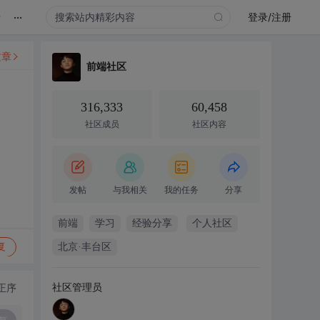
...
录
登录/注册
文章
前端社区
316,333
60,458
社区成员
社区内容
发帖
与我相关
我的任务
分享
前端
学习
经验分享
个人社区
复
北京·丰台区
社区管理员
正序