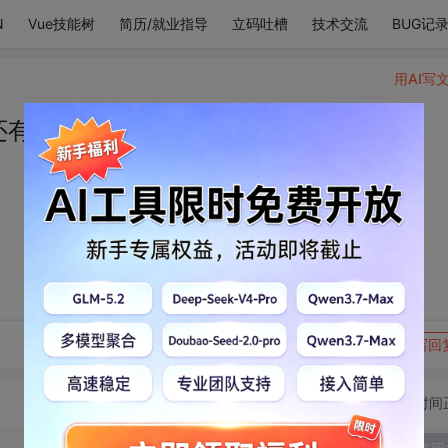
N
Vue技能树
简历/就业指导
立码吐槽
技术交流
BUG记
用AI写
还有98词的想你
转发到动态
举报
写回
切换为时间