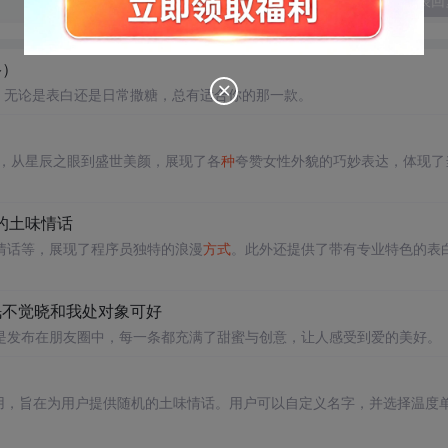
发表回
络）
，无论是表白还是日常撒糖，总有适合你的那一款。
句，从星辰之眼到盛世美颜，展现了各
种
夸赞女性外貌的巧妙表达，体现了
员的土味情话
情话等，展现了程序员独特的浪漫
方式
。此外还提供了带有专业特色的表
春眠不觉晓和我处对象可好
是发布在朋友圈中，每一条都充满了甜蜜与创意，让人感受到爱的美好。
单网页应用，旨在为用户提供随机的土味情话。用户可以自定义名字，并选择温度